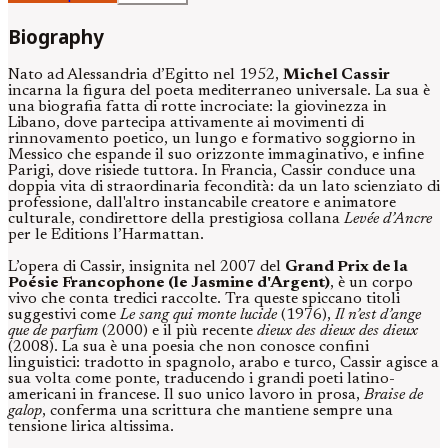
Biography
Nato ad Alessandria d’Egitto nel 1952,
Michel Cassir
incarna la figura del poeta mediterraneo universale. La sua è
una biografia fatta di rotte incrociate: la giovinezza in
Libano, dove partecipa attivamente ai movimenti di
rinnovamento poetico, un lungo e formativo soggiorno in
Messico che espande il suo orizzonte immaginativo, e infine
Parigi, dove risiede tuttora. In Francia, Cassir conduce una
doppia vita di straordinaria fecondità: da un lato scienziato di
professione, dall'altro instancabile creatore e animatore
culturale, condirettore della prestigiosa collana
Levée d’Ancre
per le Editions l’Harmattan.
L’opera di Cassir, insignita nel 2007 del
Grand Prix de la
Poésie Francophone (le Jasmine d'Argent)
, è un corpo
vivo che conta tredici raccolte. Tra queste spiccano titoli
suggestivi come
Le sang qui monte lucide
(1976),
Il n’est d’ange
que de parfum
(2000) e il più recente
dieux des dieux des dieux
(2008). La sua è una poesia che non conosce confini
linguistici: tradotto in spagnolo, arabo e turco, Cassir agisce a
sua volta come ponte, traducendo i grandi poeti latino-
americani in francese. Il suo unico lavoro in prosa,
Braise de
galop
, conferma una scrittura che mantiene sempre una
tensione lirica altissima.