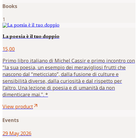
Books
1
La poesia è il tuo doppio
15,00
Primo libro italiano di Michel Cassir e primo incontro con
"la sua poesia, un esempio dei meravigliosi frutti che
nascono dal “meticciato”, dalla fusione di culture e
sensibilità diverse, dalla curiosità e dal rispetto per
l’altro. Una lezione di poesia e di umanità da non
dimenticare mai.". *
arrow_outward
View product
Events
29 May 2026