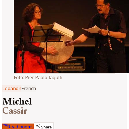
Foto:
Pier Paolo Iagulli
Lebanon
French
Michel
Cassir
menu_book
share
Read poems
Share