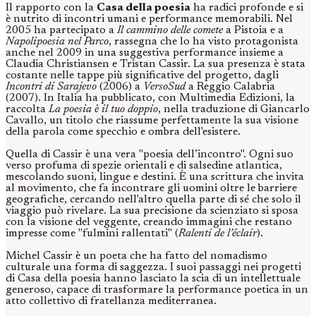
Il rapporto con la
Casa della poesia
ha radici profonde e si
è nutrito di incontri umani e performance memorabili. Nel
2005 ha partecipato a
Il cammino delle comete
a Pistoia e a
Napolipoesia nel Parco
, rassegna che lo ha visto protagonista
anche nel 2009 in una suggestiva performance insieme a
Claudia Christiansen e Tristan Cassir. La sua presenza è stata
costante nelle tappe più significative del progetto, dagli
Incontri di Sarajevo
(2006) a
VersoSud
a Reggio Calabria
(2007). In Italia ha pubblicato, con Multimedia Edizioni, la
raccolta
La poesia è il tuo doppio
, nella traduzione di Giancarlo
Cavallo, un titolo che riassume perfettamente la sua visione
della parola come specchio e ombra dell'esistere.
Quella di Cassir è una vera "poesia dell’incontro". Ogni suo
verso profuma di spezie orientali e di salsedine atlantica,
mescolando suoni, lingue e destini. È una scrittura che invita
al movimento, che fa incontrare gli uomini oltre le barriere
geografiche, cercando nell'altro quella parte di sé che solo il
viaggio può rivelare. La sua precisione da scienziato si sposa
con la visione del veggente, creando immagini che restano
impresse come "fulmini rallentati" (
Ralenti de l’éclair
).
Michel Cassir è un poeta che ha fatto del nomadismo
culturale una forma di saggezza. I suoi passaggi nei progetti
di Casa della poesia hanno lasciato la scia di un intellettuale
generoso, capace di trasformare la performance poetica in un
atto collettivo di fratellanza mediterranea.