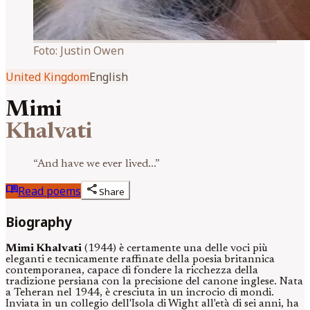
Foto:
Justin Owen
United Kingdom
English
Mimi
Khalvati
“
And have we ever lived...
”
menu_book
share
Read poems
Share
Biography
Mimi Khalvati
(1944) è certamente una delle voci più
eleganti e tecnicamente raffinate della poesia britannica
contemporanea, capace di fondere la ricchezza della
tradizione persiana con la precisione del canone inglese. Nata
a Teheran nel 1944, è cresciuta in un incrocio di mondi.
Inviata in un collegio dell'Isola di Wight all'età di sei anni, ha