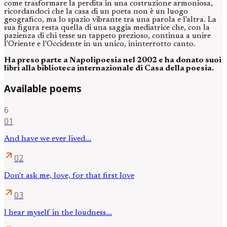
come trasformare la perdita in una costruzione armoniosa,
ricordandoci che la casa di un poeta non è un luogo
geografico, ma lo spazio vibrante tra una parola e l'altra. La
sua figura resta quella di una saggia mediatrice che, con la
pazienza di chi tesse un tappeto prezioso, continua a unire
l'Oriente e l'Occidente in un unico, ininterrotto canto.
Ha preso parte a Napolipoesia nel 2002 e ha donato suoi
libri alla biblioteca internazionale di Casa della poesia.
Available poems
6
01
And have we ever lived...
arrow_outward
02
Don't ask me, love, for that first love
arrow_outward
03
I hear myself in the loudness...