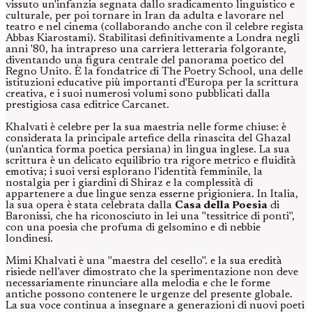
vissuto un'infanzia segnata dallo sradicamento linguistico e
culturale, per poi tornare in Iran da adulta e lavorare nel
teatro e nel cinema (collaborando anche con il celebre regista
Abbas Kiarostami). Stabilitasi definitivamente a Londra negli
anni '80, ha intrapreso una carriera letteraria folgorante,
diventando una figura centrale del panorama poetico del
Regno Unito. È la fondatrice di The Poetry School, una delle
istituzioni educative più importanti d'Europa per la scrittura
creativa, e i suoi numerosi volumi sono pubblicati dalla
prestigiosa casa editrice Carcanet.
Khalvati è celebre per la sua maestria nelle forme chiuse: è
considerata la principale artefice della rinascita del Ghazal
(un'antica forma poetica persiana) in lingua inglese. La sua
scrittura è un delicato equilibrio tra rigore metrico e fluidità
emotiva; i suoi versi esplorano l'identità femminile, la
nostalgia per i giardini di Shiraz e la complessità di
appartenere a due lingue senza esserne prigioniera. In Italia,
la sua opera è stata celebrata dalla
Casa della Poesia
di
Baronissi, che ha riconosciuto in lei una "tessitrice di ponti",
con una poesia che profuma di gelsomino e di nebbie
londinesi.
Mimi Khalvati è una "maestra del cesello". e la sua eredità
risiede nell'aver dimostrato che la sperimentazione non deve
necessariamente rinunciare alla melodia e che le forme
antiche possono contenere le urgenze del presente globale.
La sua voce continua a insegnare a generazioni di nuovi poeti