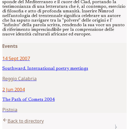
sponde del Mediterraneo e il cuore del Ciad, portando la
testimonianza di una letteratura che è, al contempo, esercizio
di filosofia e atto di profonda umanità. Inserire Nimrod
nell'antologia del trentennale significa celebrare un autore
che ha saputo navigare tra la "polvere" delle origini e l'
"infinito" della parola scritta, rendendo la sua voce un punto
di riferimento imprescindibile per la comprensione delle
nuove identità culturali africane ed europee.
Events
14 Sept 2007
Southward. International poetry meetings
Reggio Calabria
2 Jun 2004
The Path of Comets 2004
Pistoia
arrow_back
Back to directory