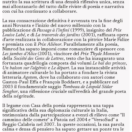
nutrito la sua scrittura di una densità riflessiva unica, senza
mai allontanarlo del tutto dalle riviste di poesia e narrativa
con cui ha continuato a collaborare.
La sua consacrazione definitiva è avvenuta tra la fine degli
anni Novanta e l'inizio del nuovo millennio con la
pubblicazione di
Passage à l’infini
(1999), insignito del
Prix
Louise Labé
, e di
La traversée des jardins
(2001), raffinata opera
d’arte realizzata in collaborazione con la pittrice Marie Falize
e premiata con il
Prix Aliénor
. Parallelamente alla poesia,
Nimrod ha saputo imporsi come romanziere di spessore con
Les jambes d’Alice
(2001), vincitore del
Prix Thyde Monnier
della
Société des Gens de Lettres
, testo che ha inaugurato una
fortunata quadrilogia composta dai volumi
Le bal des princes
,
Un balcon sur l’algérois
e
Le départ
. La sua instancabile attività
di animatore culturale lo ha portato a fondare la rivista
letteraria
Agotem
, dove ha collaborato con autori come
Gaston-Paul Effa e François Boddaert, e a pubblicare nel
2003 il fondamentale saggio
Tombeau de Léopold Sédar
Senghor
, una riflessione cruciale sull'eredità del grande poeta
della négritude.
Il legame con Casa della poesia rappresenta una tappa
significativa della sua diplomazia culturale in Italia,
testimoniata dalla partecipazione a eventi di rilievo come "Il
cammino delle comete" a Pistoia nel 2004 e "VersoSud" a
Reggio Calabria nel 2007. In queste occasioni, la sua parola
calma e densa di pensiero ha saputo gettare un ponte tra le