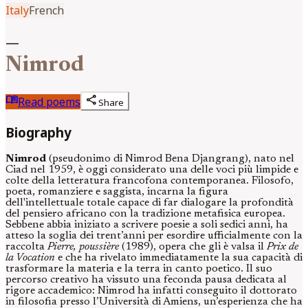
Italy
French
—
Nimrod
menu_book
share
Read poems
Share
Biography
Nimrod
(pseudonimo di Nimrod Bena Djangrang), nato nel
Ciad nel 1959, è oggi considerato una delle voci più limpide e
colte della letteratura francofona contemporanea. Filosofo,
poeta, romanziere e saggista, incarna la figura
dell'intellettuale totale capace di far dialogare la profondità
del pensiero africano con la tradizione metafisica europea.
Sebbene abbia iniziato a scrivere poesie a soli sedici anni, ha
atteso la soglia dei trent’anni per esordire ufficialmente con la
raccolta
Pierre, poussière
(1989), opera che gli è valsa il
Prix de
la Vocation
e che ha rivelato immediatamente la sua capacità di
trasformare la materia e la terra in canto poetico. Il suo
percorso creativo ha vissuto una feconda pausa dedicata al
rigore accademico: Nimrod ha infatti conseguito il dottorato
in filosofia presso l’Università di Amiens, un’esperienza che ha