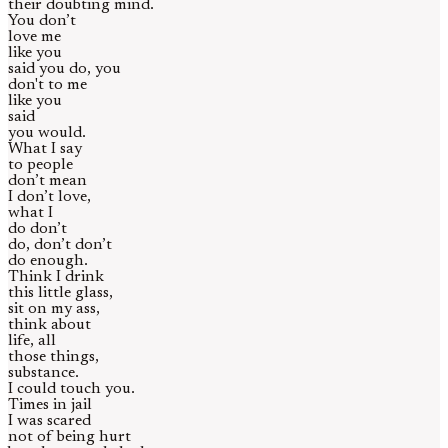
their doubting mind.
You don’t
love me
like you
said you do, you
don't to me
like you
said
you would.
What I say
to people
don’t mean
I don’t love,
what I
do don’t
do, don’t don’t
do enough.
Think I drink
this little glass,
sit on my ass,
think about
life, all
those things,
substance.
I could touch you.
Times in jail
I was scared
not of being hurt