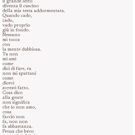
il grande letto
diventa il cuscino
della mia testa addormentata.
Quando cado,
cado,
vado proprio
giù in fondo.
Nessuno
mi tocca
con
la mente dubbiosa.
Tu non
mi ami
come
dici di fare, tu
non mi sputtani
come
dicevi
avresti fatto.
Cosa dico
alla gente
non significa
che io non amo,
cosa
faccio non
fa, non non
fa abbastanza.
Pensa che bevo