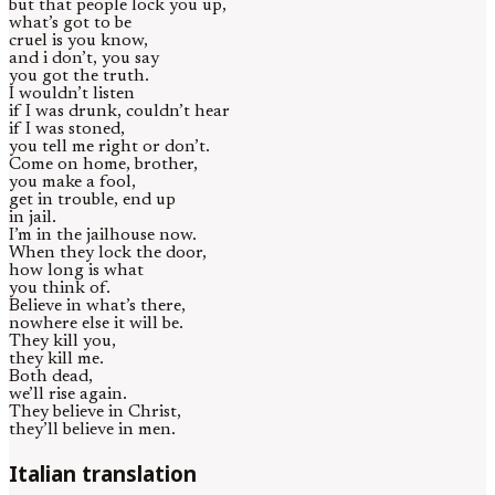
but that people lock you up,
what’s got to be
cruel is you know,
and i don’t, you say
you got the truth.
I wouldn’t listen
if I was drunk, couldn’t hear
if I was stoned,
you tell me right or don’t.
Come on home, brother,
you make a fool,
get in trouble, end up
in jail.
I’m in the jailhouse now.
When they lock the door,
how long is what
you think of.
Believe in what’s there,
nowhere else it will be.
They kill you,
they kill me.
Both dead,
we’ll rise again.
They believe in Christ,
they’ll believe in men.
Italian translation