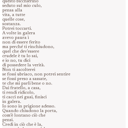
questo bicchierino
seduto sul mio culo,
pensa alla
vita, a tutte
quelle cose,
sostanza.
Potrei toccarti.
A volte in galera
avevo paura ì
non di essere ferito
ma perché ti rinchiudono,
quel che dev’essere
crudele è tu lo sai,
e io no, tu dici
di possedere la verità.
Non ti ascolterei
se fossi ubriaco, non potrei sentire
se fossi preso a sassate,
te che mi parli bene o no.
Dai fratello, a casa,
ti rendi ridicolo,
ti cacci nei guai, finisci
in galera.
Io sono in prigione adesso.
Quando chiudono la porta,
com’è lontano ciò che
pensi.
Credi in ciò che è la,