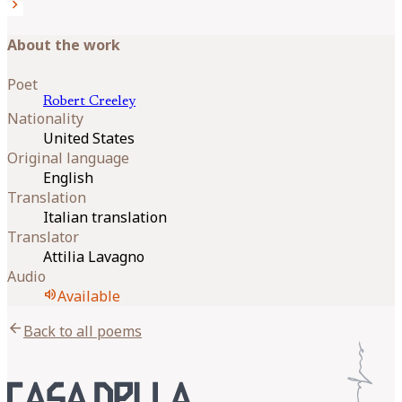
chevron_right
About the work
Poet
Robert
Creeley
Nationality
United States
Original language
English
Translation
Italian translation
Translator
Attilia Lavagno
Audio
volume_up
Available
arrow_back
Back to all poems