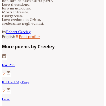
non sarà da nessun’altra parte.
Loro ti uccidono,
loro mi uccidono.
Morti entrambi,
risorgeremo.
Loro credono in Cristo,
crederanno negli uomini.
by
Robert
Creeley
person
English
Poet profile
More poems by Creeley
article
For Pen
article
chevron_right
If I Had My Way
article
chevron_right
Love