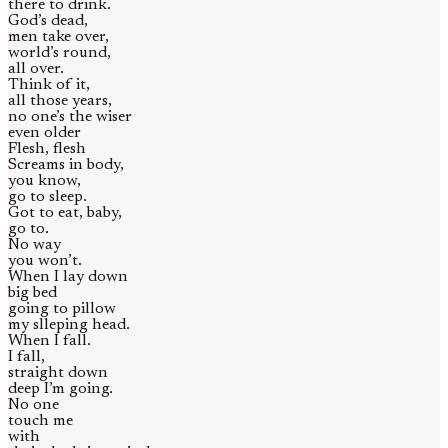
there to drink.
God’s dead,
men take over,
world’s round,
all over.
Think of it,
all those years,
no one’s the wiser
even older
Flesh, flesh
Screams in body,
you know,
go to sleep.
Got to eat, baby,
go to.
No way
you won’t.
When I lay down
big bed
going to pillow
my slleping head.
When I fall.
I fall,
straight down
deep I’m going.
No one
touch me
with