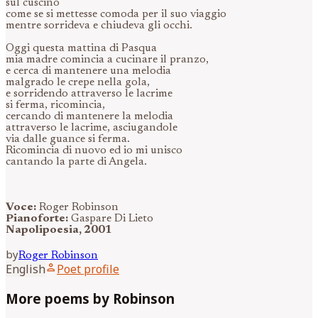
sul cuscino
come se si mettesse comoda per il suo viaggio
mentre sorrideva e chiudeva gli occhi.
Oggi questa mattina di Pasqua
mia madre comincia a cucinare il pranzo,
e cerca di mantenere una melodia
malgrado le crepe nella gola,
e sorridendo attraverso le lacrime
si ferma, ricomincia,
cercando di mantenere la melodia
attraverso le lacrime, asciugandole
via dalle guance si ferma.
Ricomincia di nuovo ed io mi unisco
cantando la parte di Angela.
Voce:
Roger Robinson
Pianoforte:
Gaspare Di Lieto
Napolipoesia, 2001
by
Roger
Robinson
person
English
Poet profile
More poems by Robinson