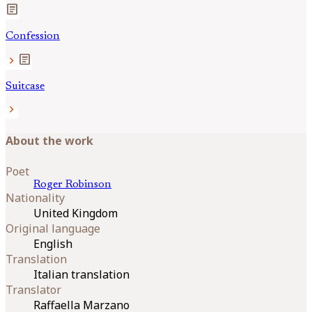
article
Confession
article
chevron_right
Suitcase
chevron_right
About the work
Poet
Roger
Robinson
Nationality
United Kingdom
Original language
English
Translation
Italian translation
Translator
Raffaella Marzano