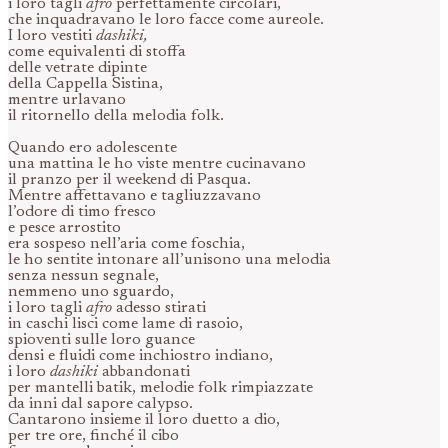
i loro tagli
afro
perfettamente circolari,
che inquadravano le loro facce come aureole.
I loro vestiti
dashiki,
come equivalenti di stoffa
delle vetrate dipinte
della Cappella Sistina,
mentre urlavano
il ritornello della melodia folk.
Quando ero adolescente
una mattina le ho viste mentre cucinavano
il pranzo per il weekend di Pasqua.
Mentre affettavano e tagliuzzavano
l’odore di timo fresco
e pesce arrostito
era sospeso nell’aria come foschia,
le ho sentite intonare all’unisono una melodia
senza nessun segnale,
nemmeno uno sguardo,
i loro tagli
afro
adesso stirati
in caschi lisci come lame di rasoio,
spioventi sulle loro guance
densi e fluidi come inchiostro indiano,
i loro
dashiki
abbandonati
per mantelli batik, melodie folk rimpiazzate
da inni dal sapore calypso.
Cantarono insieme il loro duetto a dio,
per tre ore, finché il cibo