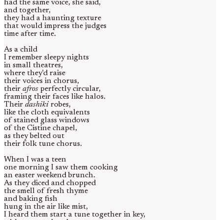
had the same voice, she said,
and together,
they had a haunting texture
that would impress the judges
time after time.
As a child
I remember sleepy nights
in small theatres,
where they'd raise
their voices in chorus,
their
afros
perfectly circular,
framing their faces like halos.
Their
dashiki
robes,
like the cloth equivalents
of stained glass windows
of the Cistine chapel,
as they belted out
their folk tune chorus.
When I was a teen
one morning I saw them cooking
an easter weekend brunch.
As they diced and chopped
the smell of fresh thyme
and baking fish
hung in the air like mist,
I heard them start a tune together in key,