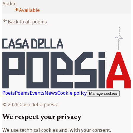
Audio
volume_up
Available
arrow_back
Back to all poems
Poets
Poems
Events
News
Cookie policy
Manage cookies
© 2026 Casa della poesia
We respect your privacy
We use technical cookies and, with your consent,