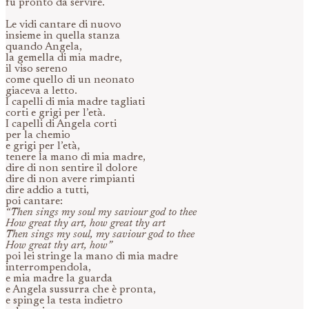
fu pronto da servire.
Le vidi cantare di nuovo
insieme in quella stanza
quando Angela,
la gemella di mia madre,
il viso sereno
come quello di un neonato
giaceva a letto.
I capelli di mia madre tagliati
corti e grigi per l’età.
I capelli di Angela corti
per la chemio
e grigi per l’età,
tenere la mano di mia madre,
dire di non sentire il dolore
dire di non avere rimpianti
dire addio a tutti,
poi cantare:
“Then sings my soul my saviour god to thee
How great thy art, how great thy art
Then sings my soul, my saviour god to thee
How great thy art, how”
poi lei stringe la mano di mia madre
interrompendola,
e mia madre la guarda
e Angela sussurra che è pronta,
e spinge la testa indietro