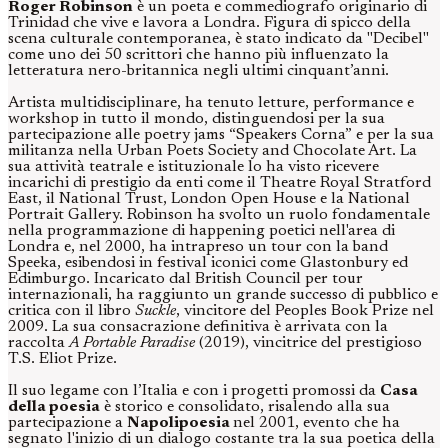
Roger Robinson
è un poeta e commediografo originario di
Trinidad che vive e lavora a Londra. Figura di spicco della
scena culturale contemporanea, è stato indicato da "Decibel"
come uno dei 50 scrittori che hanno più influenzato la
letteratura nero-britannica negli ultimi cinquant’anni.
Artista multidisciplinare, ha tenuto letture, performance e
workshop in tutto il mondo, distinguendosi per la sua
partecipazione alle poetry jams “Speakers Corna” e per la sua
militanza nella Urban Poets Society and Chocolate Art. La
sua attività teatrale e istituzionale lo ha visto ricevere
incarichi di prestigio da enti come il Theatre Royal Stratford
East, il National Trust, London Open House e la National
Portrait Gallery. Robinson ha svolto un ruolo fondamentale
nella programmazione di happening poetici nell'area di
Londra e, nel 2000, ha intrapreso un tour con la band
Speeka, esibendosi in festival iconici come Glastonbury ed
Edimburgo. Incaricato dal British Council per tour
internazionali, ha raggiunto un grande successo di pubblico e
critica con il libro
Suckle
, vincitore del Peoples Book Prize nel
2009. La sua consacrazione definitiva è arrivata con la
raccolta
A Portable Paradise
(2019), vincitrice del prestigioso
T.S. Eliot Prize.
Il suo legame con l’Italia e con i progetti promossi da
Casa
della poesia
è storico e consolidato, risalendo alla sua
partecipazione a
Napolipoesia
nel 2001, evento che ha
segnato l'inizio di un dialogo costante tra la sua poetica della