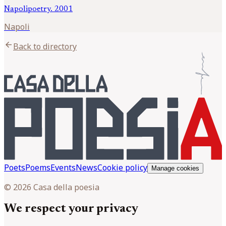
Napolipoetry. 2001
Napoli
arrow_back
Back to directory
Poets
Poems
Events
News
Cookie policy
Manage cookies
© 2026 Casa della poesia
We respect your privacy