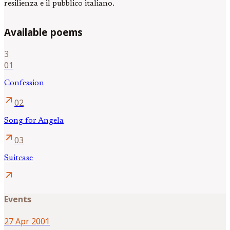
resilienza e il pubblico italiano.
Available poems
3
01
Confession
arrow_outward
02
Song for Angela
arrow_outward
03
Suitcase
arrow_outward
Events
27 Apr 2001