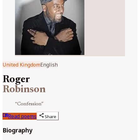
United Kingdom
English
Roger
Robinson
“
Confession
”
menu_book
share
Read poems
Share
Biography