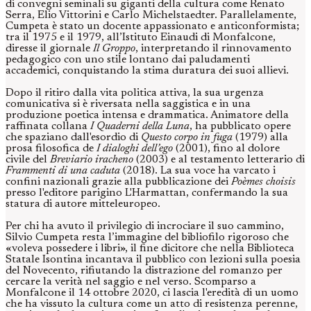
di convegni seminali su giganti della cultura come Renato
Serra, Elio Vittorini e Carlo Michelstaedter. Parallelamente,
Cumpeta è stato un docente appassionato e anticonformista;
tra il 1975 e il 1979, all’Istituto Einaudi di Monfalcone,
diresse il giornale
Il Groppo
, interpretando il rinnovamento
pedagogico con uno stile lontano dai paludamenti
accademici, conquistando la stima duratura dei suoi allievi.
Dopo il ritiro dalla vita politica attiva, la sua urgenza
comunicativa si è riversata nella saggistica e in una
produzione poetica intensa e drammatica. Animatore della
raffinata collana
I Quaderni della Luna
, ha pubblicato opere
che spaziano dall'esordio di
Questo corpo in fuga
(1979) alla
prosa filosofica de
I dialoghi dell’ego
(2001), fino al dolore
civile del
Breviario iracheno
(2003) e al testamento letterario di
Frammenti di una caduta
(2018). La sua voce ha varcato i
confini nazionali grazie alla pubblicazione dei
Poèmes choisis
presso l'editore parigino L'Harmattan, confermando la sua
statura di autore mitteleuropeo.
Per chi ha avuto il privilegio di incrociare il suo cammino,
Silvio Cumpeta resta l’immagine del bibliofilo rigoroso che
«voleva possedere i libri», il fine dicitore che nella Biblioteca
Statale Isontina incantava il pubblico con lezioni sulla poesia
del Novecento, rifiutando la distrazione del romanzo per
cercare la verità nel saggio e nel verso. Scomparso a
Monfalcone il 14 ottobre 2020, ci lascia l'eredità di un uomo
che ha vissuto la cultura come un atto di resistenza perenne,