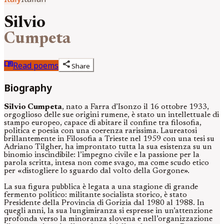
Silvio
Cumpeta
menu_book
share
Read poems
Share
Biography
Silvio Cumpeta
, nato a Farra d’Isonzo il 16 ottobre 1933,
orgoglioso delle sue origini rumene, è stato un intellettuale di
stampo europeo, capace di abitare il confine tra filosofia,
politica e poesia con una coerenza rarissima. Laureatosi
brillantemente in Filosofia a Trieste nel 1959 con una tesi su
Adriano Tilgher, ha improntato tutta la sua esistenza su un
binomio inscindibile: l’impegno civile e la passione per la
parola scritta, intesa non come svago, ma come scudo etico
per «distogliere lo sguardo dal volto della Gorgone».
La sua figura pubblica è legata a una stagione di grande
fermento politico: militante socialista storico, è stato
Presidente della Provincia di Gorizia dal 1980 al 1988. In
quegli anni, la sua lungimiranza si espresse in un’attenzione
profonda verso la minoranza slovena e nell’organizzazione