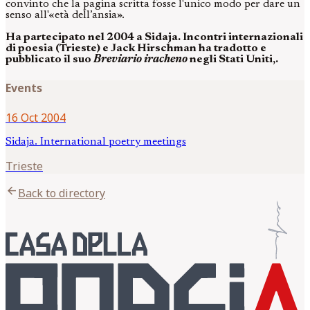
convinto che la pagina scritta fosse l'unico modo per dare un
senso all'«età dell’ansia».
Ha partecipato nel 2004 a Sidaja. Incontri internazionali
di poesia (Trieste) e Jack Hirschman ha tradotto e
pubblicato il suo
Breviario iracheno
negli Stati Uniti,.
Events
16 Oct 2004
Sidaja. International poetry meetings
Trieste
arrow_back
Back to directory