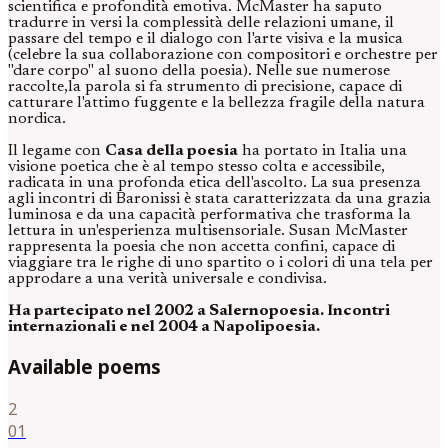
scientifica e profondità emotiva. McMaster ha saputo
tradurre in versi la complessità delle relazioni umane, il
passare del tempo e il dialogo con l'arte visiva e la musica
(celebre la sua collaborazione con compositori e orchestre per
"dare corpo" al suono della poesia). Nelle sue numerose
raccolte,la parola si fa strumento di precisione, capace di
catturare l'attimo fuggente e la bellezza fragile della natura
nordica.
Il legame con
Casa della poesia
ha portato in Italia una
visione poetica che è al tempo stesso colta e accessibile,
radicata in una profonda etica dell'ascolto. La sua presenza
agli incontri di Baronissi è stata caratterizzata da una grazia
luminosa e da una capacità performativa che trasforma la
lettura in un'esperienza multisensoriale. Susan McMaster
rappresenta la poesia che non accetta confini, capace di
viaggiare tra le righe di uno spartito o i colori di una tela per
approdare a una verità universale e condivisa.
Ha partecipato nel 2002 a Salernopoesia. Incontri
internazionali e nel 2004 a Napolipoesia.
Available poems
2
01