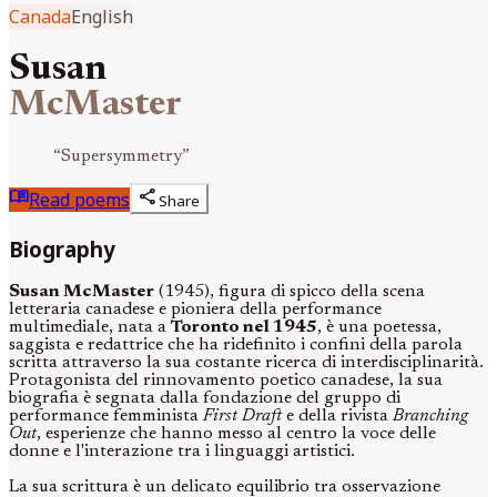
Canada
English
Susan
McMaster
“
Supersymmetry
”
menu_book
share
Read poems
Share
Biography
Susan McMaster
(1945), figura di spicco della scena
letteraria canadese e pioniera della performance
multimediale, nata a
Toronto nel 1945
, è una poetessa,
saggista e redattrice che ha ridefinito i confini della parola
scritta attraverso la sua costante ricerca di interdisciplinarità.
Protagonista del rinnovamento poetico canadese, la sua
biografia è segnata dalla fondazione del gruppo di
performance femminista
First Draft
e della rivista
Branching
Out
, esperienze che hanno messo al centro la voce delle
donne e l'interazione tra i linguaggi artistici.
La sua scrittura è un delicato equilibrio tra osservazione