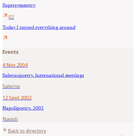
Supersymmetry
arrow_outward
02
Today I turned everything around
arrow_outward
Events
4 Nov 2004
Salernopoetry. International meetings
Salerno
12 Sept 2002
Napolipoetry. 2002
Napoli
arrow_back
Back to directory