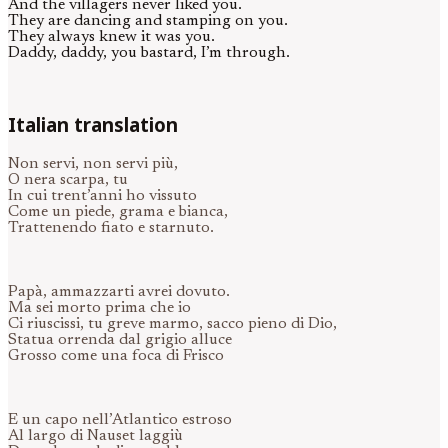
And the villagers never liked you.
They are dancing and stamping on you.
They always knew it was you.
Daddy, daddy, you bastard, I’m through.
Italian translation
Non servi, non servi più,
O nera scarpa, tu
In cui trent’anni ho vissuto
Come un piede, grama e bianca,
Trattenendo fiato e starnuto.
Papà, ammazzarti avrei dovuto.
Ma sei morto prima che io
Ci riuscissi, tu greve marmo, sacco pieno di Dio,
Statua orrenda dal grigio alluce
Grosso come una foca di Frisco
E un capo nell’Atlantico estroso
Al largo di Nauset laggiù