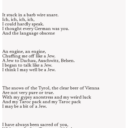
It stuck in a barb wire snare.
Ich, ich, ich, ich,
I could hardly speak.
I thought every German was you.
And the language obscene
An engine, an engine,
Chuffing me off like a Jew.
A Jew to Dachau, Auschwitz, Belsen.
I began to talk like a Jew.
I think I may well be a Jew.
The snows of the Tyrol, the clear beer of Vienna
Are not very pure or true.
With my gypsy ancestress and my weird luck
And my Taroc pack and my Taroc pack
I may be a bit of a Jew.
I have always been sacred of you,