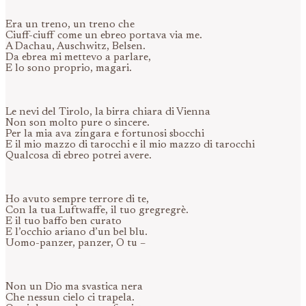
Era un treno, un treno che
Ciuff-ciuff come un ebreo portava via me.
A Dachau, Auschwitz, Belsen.
Da ebrea mi mettevo a parlare,
E lo sono proprio, magari.
Le nevi del Tirolo, la birra chiara di Vienna
Non son molto pure o sincere.
Per la mia ava zingara e fortunosi sbocchi
E il mio mazzo di tarocchi e il mio mazzo di tarocchi
Qualcosa di ebreo potrei avere.
Ho avuto sempre terrore di te,
Con la tua Luftwaffe, il tuo gregregrè.
E il tuo baffo ben curato
E l’occhio ariano d’un bel blu.
Uomo-panzer, panzer, O tu –
Non un Dio ma svastica nera
Che nessun cielo ci trapela.