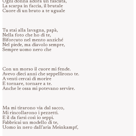
Ogni donna adora un fascista,
La scarpa in faccia, il brutale
Cuore di un bruto a te uguale
Tu stai alla lavagna, papà,
Nella foto che ho di te,
Biforcuto nel mento anziché
Nel piede, ma diavolo sempre,
Sempre uomo nero che
Con un morso il cuore mi fende.
Avevo dieci anni che seppellirono te.
A venti cercai di morire
E tornare, tornare a te.
Anche le ossa mi potevano servire.
Ma mi tirarono via dal sacco,
Mi rincollarono i pezzetti.
E il da farsi così io seppi.
Fabbricai un modello di te,
Uomo in nero dall’aria Meinkampf,