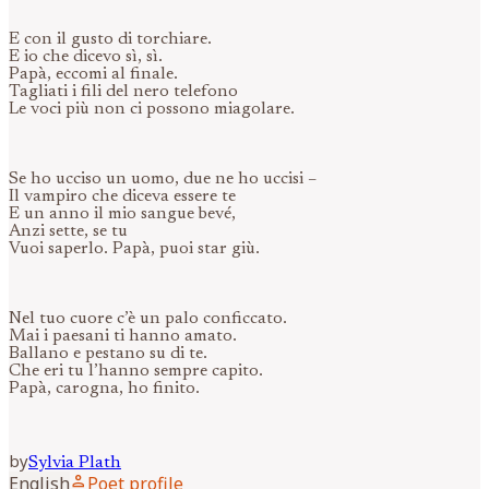
E con il gusto di torchiare.
E io che dicevo sì, sì.
Papà, eccomi al finale.
Tagliati i fili del nero telefono
Le voci più non ci possono miagolare.
Se ho ucciso un uomo, due ne ho uccisi –
Il vampiro che diceva essere te
E un anno il mio sangue bevé,
Anzi sette, se tu
Vuoi saperlo. Papà, puoi star giù.
Nel tuo cuore c’è un palo conficcato.
Mai i paesani ti hanno amato.
Ballano e pestano su di te.
Che eri tu l’hanno sempre capito.
Papà, carogna, ho finito.
by
Sylvia
Plath
person
English
Poet profile