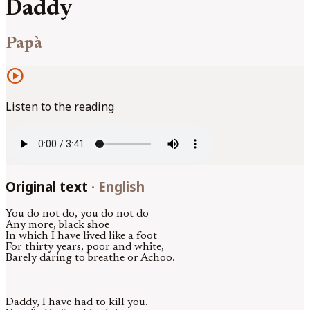
Daddy
Papà
play_circle
Listen to the reading
Original text
·
English
You do not do, you do not do
Any more, black shoe
In which I have lived like a foot
For thirty years, poor and white,
Barely daring to breathe or Achoo.
Daddy, I have had to kill you.