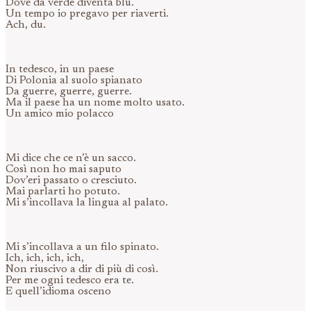
Dove da verde diventa blu.
Un tempo io pregavo per riaverti.
Ach, du.
In tedesco, in un paese
Di Polonia al suolo spianato
Da guerre, guerre, guerre.
Ma il paese ha un nome molto usato.
Un amico mio polacco
Mi dice che ce n’è un sacco.
Così non ho mai saputo
Dov’eri passato o cresciuto.
Mai parlarti ho potuto.
Mi s’incollava la lingua al palato.
Mi s’incollava a un filo spinato.
Ich, ich, ich, ich,
Non riuscivo a dir di più di così.
Per me ogni tedesco era te.
E quell’idioma osceno