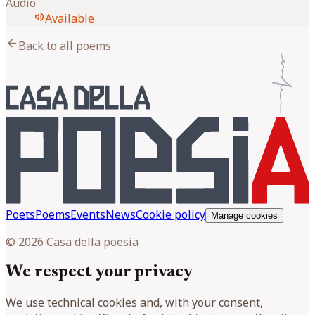
Audio
volume_up
Available
arrow_back
Back to all poems
Poets
Poems
Events
News
Cookie policy
Manage cookies
© 2026 Casa della poesia
We respect your privacy
We use technical cookies and, with your consent,