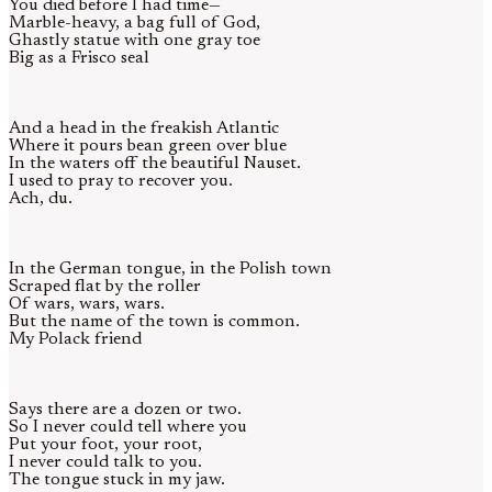
You died before I had time—
Marble-heavy, a bag full of God,
Ghastly statue with one gray toe
Big as a Frisco seal
And a head in the freakish Atlantic
Where it pours bean green over blue
In the waters off the beautiful Nauset.
I used to pray to recover you.
Ach, du.
In the German tongue, in the Polish town
Scraped flat by the roller
Of wars, wars, wars.
But the name of the town is common.
My Polack friend
Says there are a dozen or two.
So I never could tell where you
Put your foot, your root,
I never could talk to you.
The tongue stuck in my jaw.