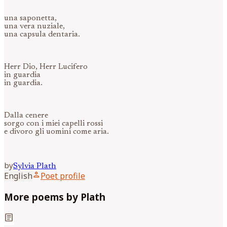
una saponetta,
una vera nuziale,
una capsula dentaria.
Herr Dio, Herr Lucifero
in guardia
in guardia.
Dalla cenere
sorgo con i miei capelli rossi
e divoro gli uomini come aria.
by
Sylvia
Plath
person
English
Poet profile
More poems by Plath
article