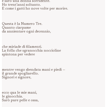
e sarò una donna sorridente.
Ho trent’anni soltanto.
E come i gatti ho nove volte per morire.
Questa è la Numero Tre.
Quanto ciarpame
da annientare ogni decennio,
che miriade di filamenti.
La folla che sgranocchia noccioline
spintona per vedere
mentre vengo sbendata mani e piedi —
il grande spogliarello.
Signori e signore,
ecco qua le mie mani,
le ginocchia.
Sarò pure pelle e ossa,