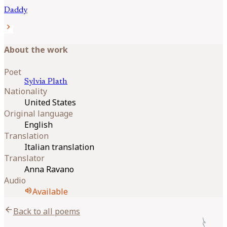
Daddy
chevron_right
About the work
Poet
Sylvia
Plath
Nationality
United States
Original language
English
Translation
Italian translation
Translator
Anna Ravano
Audio
volume_up
Available
arrow_back
Back to all poems