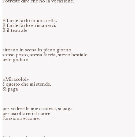
Potreste dire che ho la vocazione.
È facile farlo in una cella.
È facile farlo e rimanerci.
È il teatrale
ritorno in scena in pieno giorno,
stesso posto, stessa faccia, stesso bestiale
urlo goduto:
«Miracolo!»
è questo che mi stende.
Si paga
per vedere le mie cicatrici, si paga
per ascoltarmi il cuore —
funziona eccome.