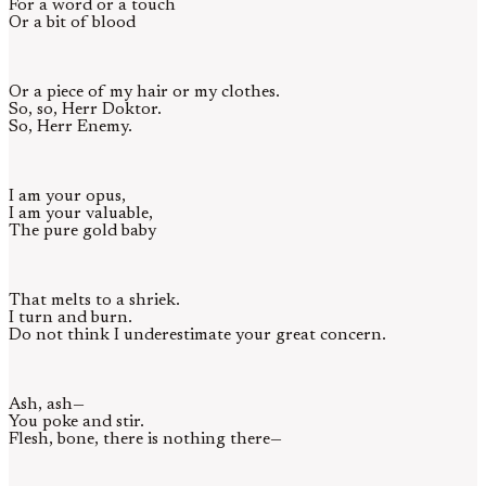
For a word or a touch
Or a bit of blood
Or a piece of my hair or my clothes.
So, so, Herr Doktor.
So, Herr Enemy.
I am your opus,
I am your valuable,
The pure gold baby
That melts to a shriek.
I turn and burn.
Do not think I underestimate your great concern.
Ash, ash—
You poke and stir.
Flesh, bone, there is nothing there—