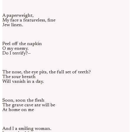
A paperweight,
My face a featureless, fine
Jew linen.
Peel off the napkin
O my enemy.
Do I terrify?—
The nose, the eye pits, the full set of teeth?
The sour breath
Will vanish in a day.
Soon, soon the flesh
The grave cave ate will be
At home on me
And I a smiling woman.