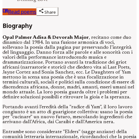
menu_book
share
Read poems
Share
Biography
Opal Palmer Adisa & Devorah Major
, recitano come duo
dinamico dal 1984. In una fusione armonica di voci,
sollevano la poesia dalla pagina pur preservando l’integrità
del linguaggio. Danno forza alle parole e alle sonorità con i
valori della performance introducendo musica e
drammatizzazione. Portano avanti la tradizione dei griot
africani (narrastorie e storici) che diedero vita ai Last Poets,
Jayne Cortez and Sonia Sanchez, ecc. Le Daughters of Yam
mettono in scena una poesia che è una focalizzazione in
termini culturali, sociali e politici sulla condizione di essere di
discendenza africana, donne, madri, amanti, esseri umani nel
mondo attuale. La loro poesia guarda oltre i problemi per
definire soluzioni possibili e ritrovare la gioia e la speranza.
Portando avanti l'eredità della "radice di Yam", il loro lavoro
congiunto è un atto di guarigione collettiva: usano la poesia
per "cucinare" un nuovo futuro, mescolando ingredienti che
arrivano dall'Africa, dai Caraibi e dall'America nera.
Entrambe sono considerate "Elders" (sagge anziane) della
comunità letteraria internazionale, ricordandoci che la poesia