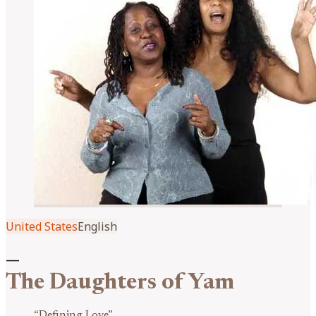
United States
English
—
The Daughters of Yam
“
Defining Love
”