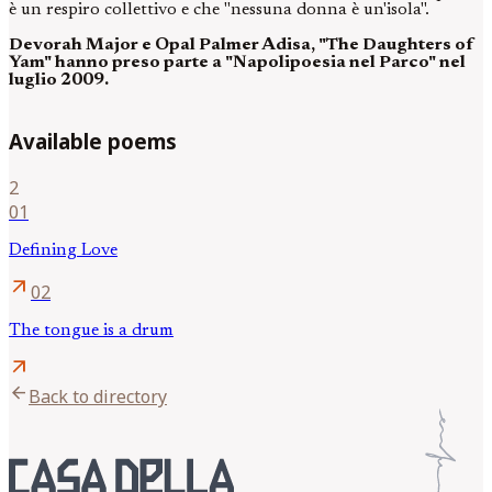
è un respiro collettivo e che "nessuna donna è un'isola".
Devorah Major e Opal Palmer Adisa, "The Daughters of
Yam" hanno preso parte a "Napolipoesia nel Parco" nel
luglio 2009.
Available poems
2
01
Defining Love
arrow_outward
02
The tongue is a drum
arrow_outward
arrow_back
Back to directory