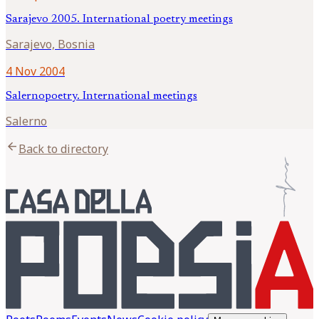
Sarajevo 2005. International poetry meetings
Sarajevo, Bosnia
4 Nov 2004
Salernopoetry. International meetings
Salerno
arrow_back
Back to directory