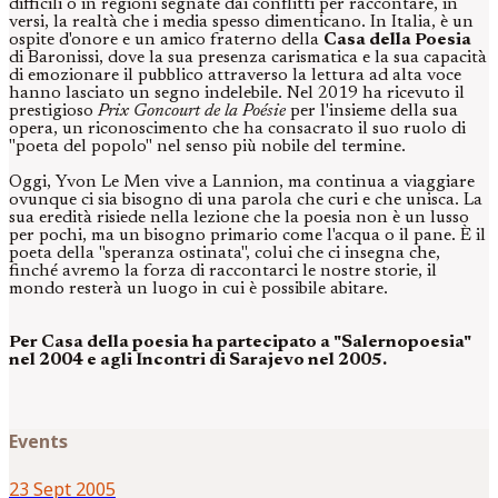
difficili o in regioni segnate dai conflitti per raccontare, in
versi, la realtà che i media spesso dimenticano. In Italia, è un
ospite d'onore e un amico fraterno della
Casa della Poesia
di Baronissi, dove la sua presenza carismatica e la sua capacità
di emozionare il pubblico attraverso la lettura ad alta voce
hanno lasciato un segno indelebile. Nel 2019 ha ricevuto il
prestigioso
Prix Goncourt de la Poésie
per l'insieme della sua
opera, un riconoscimento che ha consacrato il suo ruolo di
"poeta del popolo" nel senso più nobile del termine.
Oggi, Yvon Le Men vive a Lannion, ma continua a viaggiare
ovunque ci sia bisogno di una parola che curi e che unisca. La
sua eredità risiede nella lezione che la poesia non è un lusso
per pochi, ma un bisogno primario come l'acqua o il pane. È il
poeta della "speranza ostinata", colui che ci insegna che,
finché avremo la forza di raccontarci le nostre storie, il
mondo resterà un luogo in cui è possibile abitare.
Per Casa della poesia ha partecipato a "Salernopoesia"
nel 2004 e agli Incontri di Sarajevo nel 2005.
Events
23 Sept 2005