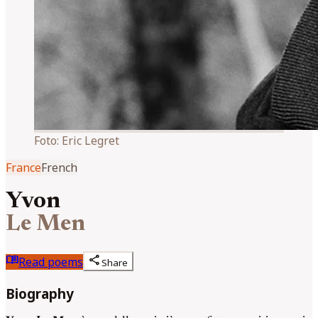
Foto:
Eric Legret
France
French
Yvon
Le Men
menu_book
share
Read poems
Share
Biography