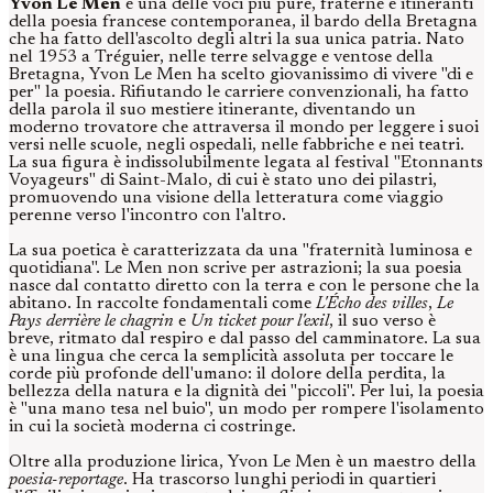
Yvon Le Men
è una delle voci più pure, fraterne e itineranti
della poesia francese contemporanea, il bardo della Bretagna
che ha fatto dell'ascolto degli altri la sua unica patria. Nato
nel 1953 a Tréguier, nelle terre selvagge e ventose della
Bretagna, Yvon Le Men ha scelto giovanissimo di vivere "di e
per" la poesia. Rifiutando le carriere convenzionali, ha fatto
della parola il suo mestiere itinerante, diventando un
moderno trovatore che attraversa il mondo per leggere i suoi
versi nelle scuole, negli ospedali, nelle fabbriche e nei teatri.
La sua figura è indissolubilmente legata al festival "Etonnants
Voyageurs" di Saint-Malo, di cui è stato uno dei pilastri,
promuovendo una visione della letteratura come viaggio
perenne verso l'incontro con l'altro.
La sua poetica è caratterizzata da una "fraternità luminosa e
quotidiana". Le Men non scrive per astrazioni; la sua poesia
nasce dal contatto diretto con la terra e con le persone che la
abitano. In raccolte fondamentali come
L'Écho des villes
,
Le
Pays derrière le chagrin
e
Un ticket pour l'exil
, il suo verso è
breve, ritmato dal respiro e dal passo del camminatore. La sua
è una lingua che cerca la semplicità assoluta per toccare le
corde più profonde dell'umano: il dolore della perdita, la
bellezza della natura e la dignità dei "piccoli". Per lui, la poesia
è "una mano tesa nel buio", un modo per rompere l'isolamento
in cui la società moderna ci costringe.
Oltre alla produzione lirica, Yvon Le Men è un maestro della
poesia-reportage
. Ha trascorso lunghi periodi in quartieri