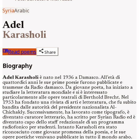
Syria
Arabic
Adel
Karasholi
menu_book
share
Read poems
Share
Biography
Adel Karasholi
è nato nel 1936 a Damasco. All’età di
quattordici anni le sue prime poesie furono pubblicate e
trasmesse da Radio damasco. Da giovane poeta, ha iniziato a
studiare la letteratura mondiale e si è interessato
particolarmente alle opere teatrali di Berthold Brecht. Nel
1953 ha fondato una rivista di arti e letteratura, che fu subito
bandita dalle autorità del presidente nazionalista Al-
Chichakly. Successivamente, ha lavorato come tipografo, è
diventato curatore letterario, ha scritto per Syrian Radio ed è
diventato capo dello staff redazionale di un programma
radiofonico per studenti. Intanto Karasholi era stato
riconosciuto come giovane promessa della poesia, e le sue
opere poetiche venivano pubblicate in tutto il mondo arabo.