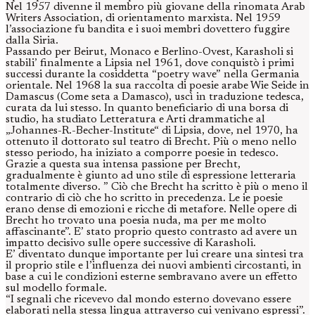
Nel 1957 divenne il membro più giovane della rinomata Arab
Writers Association, di orientamento marxista. Nel 1959
l’associazione fu bandita e i suoi membri dovettero fuggire
dalla Siria.
Passando per Beirut, Monaco e Berlino-Ovest, Karasholi si
stabili’ finalmente a Lipsia nel 1961, dove conquistò i primi
successi durante la cosiddetta “poetry wave” nella Germania
orientale. Nel 1968 la sua raccolta di poesie arabe Wie Seide in
Damascus (Come seta a Damasco), uscì in traduzione tedesca,
curata da lui stesso. In quanto beneficiario di una borsa di
studio, ha studiato Letteratura e Arti drammatiche al
„Johannes-R.-Becher-Institute“ di Lipsia, dove, nel 1970, ha
ottenuto il dottorato sul teatro di Brecht. Più o meno nello
stesso periodo, ha iniziato a comporre poesie in tedesco.
Grazie a questa sua intensa passione per Brecht,
gradualmente è giunto ad uno stile di espressione letteraria
totalmente diverso. ” Ciò che Brecht ha scritto è più o meno il
contrario di ciò che ho scritto in precedenza. Le ie poesie
erano dense di emozioni e ricche di metafore. Nelle opere di
Brecht ho trovato una poesia nuda, ma per me molto
affascinante”. E’ stato proprio questo contrasto ad avere un
impatto decisivo sulle opere successive di Karasholi.
E’ diventato dunque importante per lui creare una sintesi tra
il proprio stile e l’influenza dei nuovi ambienti circostanti, in
base a cui le condizioni esterne sembravano avere un effetto
sul modello formale.
“I segnali che ricevevo dal mondo esterno dovevano essere
elaborati nella stessa lingua attraverso cui venivano espressi”.