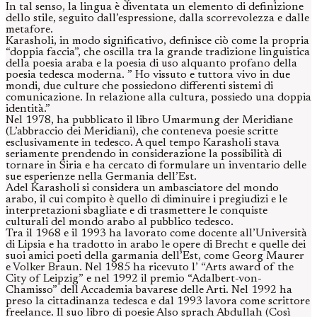
In tal senso, la lingua è diventata un elemento di definizione
dello stile, seguito dall’espressione, dalla scorrevolezza e dalle
metafore.
Karasholi, in modo significativo, definisce ciò come la propria
“doppia faccia”, che oscilla tra la grande tradizione linguistica
della poesia araba e la poesia di uso alquanto profano della
poesia tedesca moderna. ” Ho vissuto e tuttora vivo in due
mondi, due culture che possiedono differenti sistemi di
comunicazione. In relazione alla cultura, possiedo una doppia
identità.”
Nel 1978, ha pubblicato il libro Umarmung der Meridiane
(L’abbraccio dei Meridiani), che conteneva poesie scritte
esclusivamente in tedesco. A quel tempo Karasholi stava
seriamente prendendo in considerazione la possibilità di
tornare in Siria e ha cercato di formulare un inventario delle
sue esperienze nella Germania dell’Est.
Adel Karasholi si considera un ambasciatore del mondo
arabo, il cui compito è quello di diminuire i pregiudizi e le
interpretazioni sbagliate e di trasmettere le conquiste
culturali del mondo arabo al pubblico tedesco.
Tra il 1968 e il 1993 ha lavorato come docente all’Università
di Lipsia e ha tradotto in arabo le opere di Brecht e quelle dei
suoi amici poeti della garmania dell’Est, come Georg Maurer
e Volker Braun. Nel 1985 ha ricevuto l’ “Arts award of the
City of Leipzig” e nel 1992 il premio “Adalbert-von-
Chamisso” dell Accademia bavarese delle Arti. Nel 1992 ha
preso la cittadinanza tedesca e dal 1993 lavora come scrittore
freelance. Il suo libro di poesie Also sprach Abdullah (Così