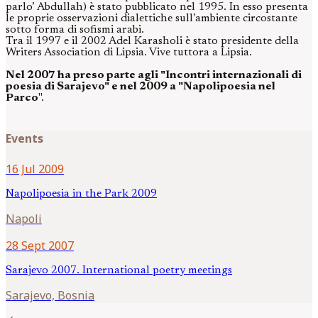
parlo’ Abdullah) è stato pubblicato nel 1995. In esso presenta
le proprie osservazioni dialettiche sull’ambiente circostante
sotto forma di sofismi arabi.
Tra il 1997 e il 2002 Adel Karasholi è stato presidente della
Writers Association di Lipsia. Vive tuttora a Lipsia.
Nel 2007 ha preso parte agli "Incontri internazionali di
poesia di Sarajevo" e nel 2009 a "Napolipoesia nel
Parco
".
Events
16 Jul 2009
Napolipoesia in the Park 2009
Napoli
28 Sept 2007
Sarajevo 2007. International poetry meetings
Sarajevo, Bosnia