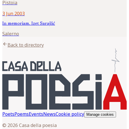
Pistoia
3 Jun 2003
In memoriam. Izet Sarajlić
Salerno
arrow_back
Back to directory
Poets
Poems
Events
News
Cookie policy
Manage cookies
© 2026 Casa della poesia