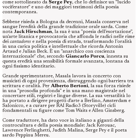
come sottolineato da
Serge Pey
, che lo definisce un "lucido
vociferatore" e uno dei maggiori testimoni della poesia
contemporanea.
Sebbene risieda a Bologna da decenni, Masala conserva nel
sangue l'eredità della grande tradizione orale sarda. Come
nota
Jack Hirschman
, la sua è una "poesia dell'esortazione",
un'arte litanica e provocatoria che affonda le radici nelle rime
dei
cantadores
e nella poesia di strada, trasformando l’oralità
in una carica politica e intellettuale che ricorda Antonin
Artaud e Julian Beck. È un "anarchico con coscienza
internazionale" che, secondo
Giancarlo Porcu
, innesta su
questa eredità una sensibilità formale avanzata, lontana da
ogni fissismo identitario.
Grande sperimentatore, Masala lavora in concerto con
musicisti di ogni provenienza, distruggendo ogni barriera tra
scrittura e oralità. Per
Alberto Bertoni
, la sua forza risiede
in una "prosodia profonda" e in una mano magistrale nel
concertare stili, registri e lingue diverse. La sua versatilità lo
ha portato a dirigere progetti d'arte a Berlino, Amsterdam e
Salonicco, e a curare per RAI Radio3 (Storyville) cicli
fondamentali su figure come Tom Waits e Allen Ginsberg.
Come traduttore, ha dato voce in italiano a giganti della
controcultura e della poesia mondiale: Jack Kerouac,
Lawrence Ferlinghetti, Judith Malina, Serge Pey e il poeta
sardo Peppinu Mereu.