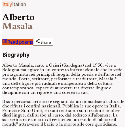
Italy
Italian
Alberto
Masala
menu_book
share
Read poems
Share
Biography
Alberto Masala, nato a Ozieri (Sardegna) nel 1950, vive a
Bologna ma agisce in un contesto internazionale che lo vede
protagonista nei principali luoghi della poesia e dell’arte nel
mondo. Poeta, scrittore, performer e traduttore, Masala è
una delle figure più radicali e indipendenti della cultura
contemporanea, capace di muoversi tra diverse lingue e
discipline con un rigore e una coerenza rari.
Il suo percorso artistico è segnato da un nomadismo culturale
che rifiuta i confini nazionali. Pubblica le sue opere in Italia,
Francia e Stati Uniti, e i suoi testi sono stati tradotti in oltre
dieci lingue, dall'arabo al russo, dal tedesco all'albanese. La
sua scrittura è un atto di resistenza, un modo di "abitare il
mondo" attraverso il bacio o la morte alle cose quotidiane,