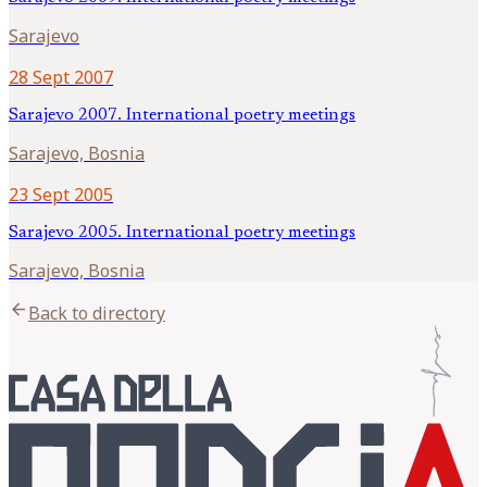
Sarajevo
28 Sept 2007
Sarajevo 2007. International poetry meetings
Sarajevo, Bosnia
23 Sept 2005
Sarajevo 2005. International poetry meetings
Sarajevo, Bosnia
arrow_back
Back to directory