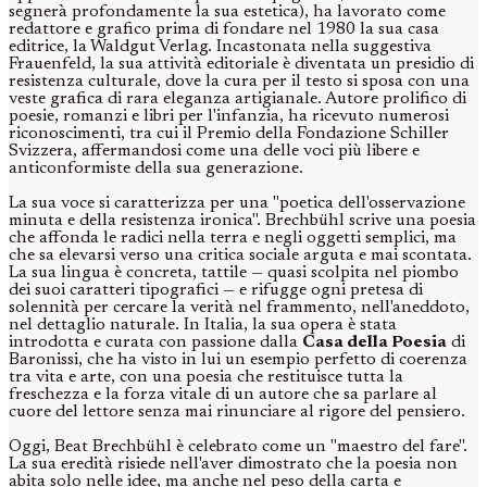
segnerà profondamente la sua estetica), ha lavorato come
redattore e grafico prima di fondare nel 1980 la sua casa
editrice, la Waldgut Verlag. Incastonata nella suggestiva
Frauenfeld, la sua attività editoriale è diventata un presidio di
resistenza culturale, dove la cura per il testo si sposa con una
veste grafica di rara eleganza artigianale. Autore prolifico di
poesie, romanzi e libri per l'infanzia, ha ricevuto numerosi
riconoscimenti, tra cui il Premio della Fondazione Schiller
Svizzera, affermandosi come una delle voci più libere e
anticonformiste della sua generazione.
La sua voce si caratterizza per una "poetica dell'osservazione
minuta e della resistenza ironica". Brechbühl scrive una poesia
che affonda le radici nella terra e negli oggetti semplici, ma
che sa elevarsi verso una critica sociale arguta e mai scontata.
La sua lingua è concreta, tattile — quasi scolpita nel piombo
dei suoi caratteri tipografici — e rifugge ogni pretesa di
solennità per cercare la verità nel frammento, nell'aneddoto,
nel dettaglio naturale. In Italia, la sua opera è stata
introdotta e curata con passione dalla
Casa della Poesia
di
Baronissi, che ha visto in lui un esempio perfetto di coerenza
tra vita e arte, con una poesia che restituisce tutta la
freschezza e la forza vitale di un autore che sa parlare al
cuore del lettore senza mai rinunciare al rigore del pensiero.
Oggi, Beat Brechbühl è celebrato come un "maestro del fare".
La sua eredità risiede nell'aver dimostrato che la poesia non
abita solo nelle idee, ma anche nel peso della carta e