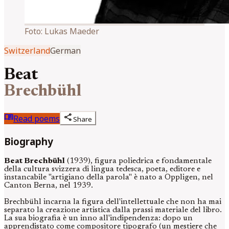
Foto:
Lukas Maeder
Switzerland
German
Beat
Brechbühl
menu_book
share
Read poems
Share
Biography
Beat Brechbühl
(1939), figura poliedrica e fondamentale
della cultura svizzera di lingua tedesca, poeta, editore e
instancabile "artigiano della parola" è nato a Oppligen, nel
Canton Berna, nel 1939.
Brechbühl incarna la figura dell'intellettuale che non ha mai
separato la creazione artistica dalla prassi materiale del libro.
La sua biografia è un inno all'indipendenza: dopo un
apprendistato come compositore tipografo (un mestiere che