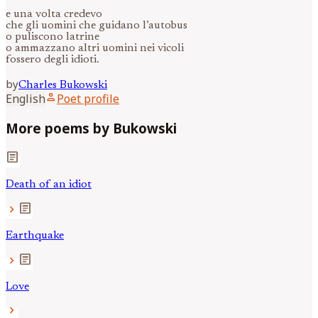
e una volta credevo
che gli uomini che guidano l’autobus
o puliscono latrine
o ammazzano altri uomini nei vicoli
fossero degli idioti.
by
Charles
Bukowski
person
English
Poet profile
More poems by Bukowski
article
Death of an idiot
article
chevron_right
Earthquake
article
chevron_right
Love
chevron_right