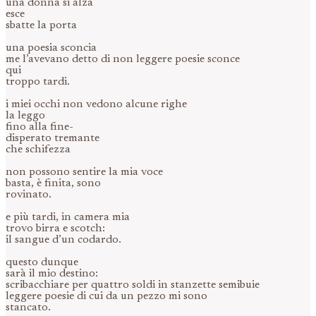
una donna si alza
esce
sbatte la porta
una poesia sconcia
me l’avevano detto di non leggere poesie sconce
qui
troppo tardi.
i miei occhi non vedono alcune righe
la leggo
fino alla fine-
disperato tremante
che schifezza
non possono sentire la mia voce
basta, è finita, sono
rovinato.
e più tardi, in camera mia
trovo birra e scotch:
il sangue d’un codardo.
questo dunque
sarà il mio destino:
scribacchiare per quattro soldi in stanzette semibuie
leggere poesie di cui da un pezzo mi sono
stancato.