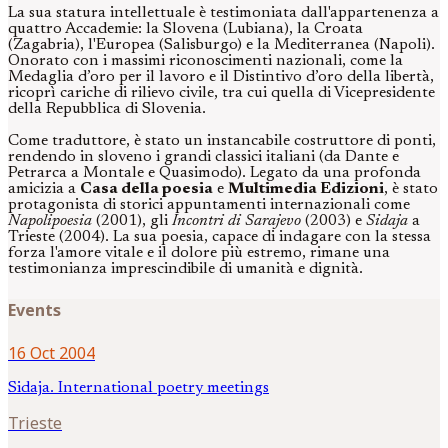
La sua statura intellettuale è testimoniata dall'appartenenza a
quattro Accademie: la Slovena (Lubiana), la Croata
(Zagabria), l'Europea (Salisburgo) e la Mediterranea (Napoli).
Onorato con i massimi riconoscimenti nazionali, come la
Medaglia d’oro per il lavoro e il Distintivo d’oro della libertà,
ricoprì cariche di rilievo civile, tra cui quella di Vicepresidente
della Repubblica di Slovenia.
Come traduttore, è stato un instancabile costruttore di ponti,
rendendo in sloveno i grandi classici italiani (da Dante e
Petrarca a Montale e Quasimodo). Legato da una profonda
amicizia a
Casa della poesia
e
Multimedia Edizioni
, è stato
protagonista di storici appuntamenti internazionali come
Napolipoesia
(2001), gli
Incontri di Sarajevo
(2003) e
Sidaja
a
Trieste (2004). La sua poesia, capace di indagare con la stessa
forza l'amore vitale e il dolore più estremo, rimane una
testimonianza imprescindibile di umanità e dignità.
Events
16 Oct 2004
Sidaja. International poetry meetings
Trieste