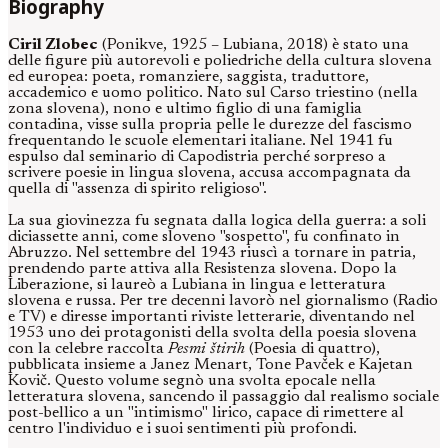
Biography
Ciril Zlobec
(Ponikve, 1925 – Lubiana, 2018) è stato una
delle figure più autorevoli e poliedriche della cultura slovena
ed europea: poeta, romanziere, saggista, traduttore,
accademico e uomo politico. Nato sul Carso triestino (nella
zona slovena), nono e ultimo figlio di una famiglia
contadina, visse sulla propria pelle le durezze del fascismo
frequentando le scuole elementari italiane. Nel 1941 fu
espulso dal seminario di Capodistria perché sorpreso a
scrivere poesie in lingua slovena, accusa accompagnata da
quella di "assenza di spirito religioso".
La sua giovinezza fu segnata dalla logica della guerra: a soli
diciassette anni, come sloveno "sospetto", fu confinato in
Abruzzo. Nel settembre del 1943 riuscì a tornare in patria,
prendendo parte attiva alla Resistenza slovena. Dopo la
Liberazione, si laureò a Lubiana in lingua e letteratura
slovena e russa. Per tre decenni lavorò nel giornalismo (Radio
e TV) e diresse importanti riviste letterarie, diventando nel
1953 uno dei protagonisti della svolta della poesia slovena
con la celebre raccolta
Pesmi štirih
(Poesia di quattro),
pubblicata insieme a Janez Menart, Tone Pavček e Kajetan
Kovič. Questo volume segnò una svolta epocale nella
letteratura slovena, sancendo il passaggio dal realismo sociale
post-bellico a un "intimismo" lirico, capace di rimettere al
centro l'individuo e i suoi sentimenti più profondi.