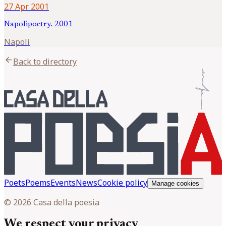
27 Apr 2001
Napolipoetry. 2001
Napoli
arrow_back
Back to directory
Poets
Poems
Events
News
Cookie policy
Manage cookies
© 2026 Casa della poesia
We respect your privacy