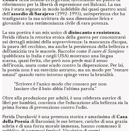
Centre
della Bosnia-Erzegovina, diventando un punto di
riferimento per la libertà di espressione nei Balcani. La sua
vita è stata segnata in modo indelebile dai quasi quattro anni
dell'
assedio di Sarajevo
(1992-1995), un'esperienza che ha
trasfigurato la sua scrittura da una dimensione lirica e
giovanile a una testimonianza civile di rara potenza.
La sua poetica è un mix unico di
disincanto e resistenza
.
Ferida rifiuta la retorica eroica della guerra per concentrarsi
sui dettagli minimi della sopravvivenza: la mancanza d'acqua,
la paura del cecchino, ma anche la persistenza della bellezza e
dell'amicizia tra le macerie. Raccolte come
Il cuore di Sarajevo
(pubblicata in Italia e negli USA) mostrano una lingua
scarna, quasi ferita, che però non perde mai il senso
dell'ironia, usata come scudo contro la disperazione. Per lei,
la poesia non è un esercizio astratto, ma un modo per "restare
umani" quando tutto intorno spinge verso la brutalità.
"Scrivere è l'unico modo che conosco per non
lasciare che il buio abbia l'ultima parola."
Oltre alla produzione per adulti, è una celebrata autrice di
libri per bambini, convinta che l'educazione alla bellezza sia la
prima forma di prevenzione contro l'odio.
Ferida Duraković è una presenza storica e amatissima di
Casa
della Poesia
di Baronissi; le sue letture, cariche di una grazia
sobria e di una forza morale immensa, hanno commosso il