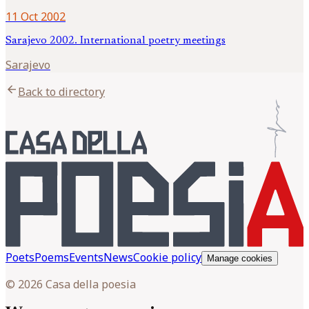
11 Oct 2002
Sarajevo 2002. International poetry meetings
Sarajevo
arrow_back
Back to directory
Poets
Poems
Events
News
Cookie policy
Manage cookies
© 2026 Casa della poesia