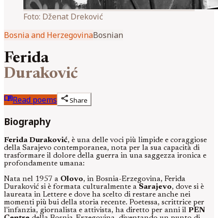
Foto:
Dženat Dreković
Bosnia and Herzegovina
Bosnian
Ferida
Duraković
menu_book
share
Read poems
Share
Biography
Ferida Duraković
, è una delle voci più limpide e coraggiose
della Sarajevo contemporanea, nota per la sua capacità di
trasformare il dolore della guerra in una saggezza ironica e
profondamente umana:
Nata nel 1957 a
Olovo
, in Bosnia-Erzegovina, Ferida
Duraković si è formata culturalmente a
Sarajevo
, dove si è
laureata in Lettere e dove ha scelto di restare anche nei
momenti più bui della storia recente. Poetessa, scrittrice per
l'infanzia, giornalista e attivista, ha diretto per anni il
PEN