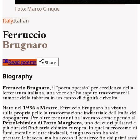
Foto:
Marco Cinque
Italy
Italian
Ferruccio
Brugnaro
menu_book
share
Read poems
Share
Biography
Ferruccio Brugnaro
, il "poeta operaio" per eccellenza della
letteratura italiana, una voce che ha saputo trasformare il
rumore della fabbrica in un canto di dignità e rivolta.
Nato nel
1936 a Mestre
, Ferruccio Brugnaro ha vissuto
sulla propria pelle la trasformazione industriale dell'Italia del
dopoguerra. Per oltre trent'anni ha lavorato come operaio al
Petrolchimico di Porto Marghera
, uno dei cuori pulsanti e
più duri dell'industria chimica europea. In quel microcosmo di
fumi, metallo e lotte sindacali, Brugnaro non ha solo
prestato le braccia, ma ha acceso il pensiero: fin dai primi anni