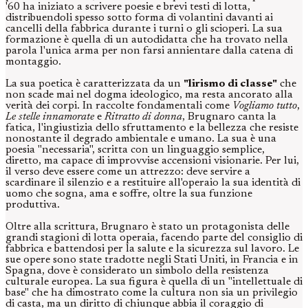
'60 ha iniziato a scrivere poesie e brevi testi di lotta,
distribuendoli spesso sotto forma di volantini davanti ai
cancelli della fabbrica durante i turni o gli scioperi. La sua
formazione è quella di un autodidatta che ha trovato nella
parola l'unica arma per non farsi annientare dalla catena di
montaggio.
La sua poetica è caratterizzata da un
"lirismo di classe"
che
non scade mai nel dogma ideologico, ma resta ancorato alla
verità dei corpi. In raccolte fondamentali come
Vogliamo tutto
,
Le stelle innamorate
e
Ritratto di donna
, Brugnaro canta la
fatica, l'ingiustizia dello sfruttamento e la bellezza che resiste
nonostante il degrado ambientale e umano. La sua è una
poesia "necessaria", scritta con un linguaggio semplice,
diretto, ma capace di improvvise accensioni visionarie. Per lui,
il verso deve essere come un attrezzo: deve servire a
scardinare il silenzio e a restituire all'operaio la sua identità di
uomo che sogna, ama e soffre, oltre la sua funzione
produttiva.
Oltre alla scrittura, Brugnaro è stato un protagonista delle
grandi stagioni di lotta operaia, facendo parte del consiglio di
fabbrica e battendosi per la salute e la sicurezza sul lavoro. Le
sue opere sono state tradotte negli Stati Uniti, in Francia e in
Spagna, dove è considerato un simbolo della resistenza
culturale europea. La sua figura è quella di un "intellettuale di
base" che ha dimostrato come la cultura non sia un privilegio
di casta, ma un diritto di chiunque abbia il coraggio di