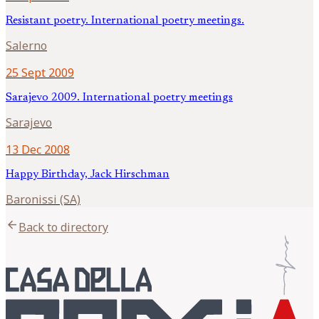
Resistant poetry. International poetry meetings.
Salerno
25 Sept 2009
Sarajevo 2009. International poetry meetings
Sarajevo
13 Dec 2008
Happy Birthday, Jack Hirschman
Baronissi (SA)
arrow_back
Back to directory