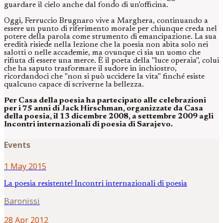
guardare il cielo anche dal fondo di un'officina.
Oggi, Ferruccio Brugnaro vive a Marghera, continuando a
essere un punto di riferimento morale per chiunque creda nel
potere della parola come strumento di emancipazione. La sua
eredità risiede nella lezione che la poesia non abita solo nei
salotti o nelle accademie, ma ovunque ci sia un uomo che
rifiuta di essere una merce. È il poeta della "luce operaia", colui
che ha saputo trasformare il sudore in inchiostro,
ricordandoci che "non si può uccidere la vita" finché esiste
qualcuno capace di scriverne la bellezza.
Per Casa della poesia ha partecipato alle celebrazioni
per i 75 anni di Jack Hirschman, organizzate da Casa
della poesia, il 13 dicembre 2008, a settembre 2009 agli
Incontri internazionali di poesia di Sarajevo.
Events
1 May 2015
La poesia resistente! Incontri internazionali di poesia
Baronissi
28 Apr 2012