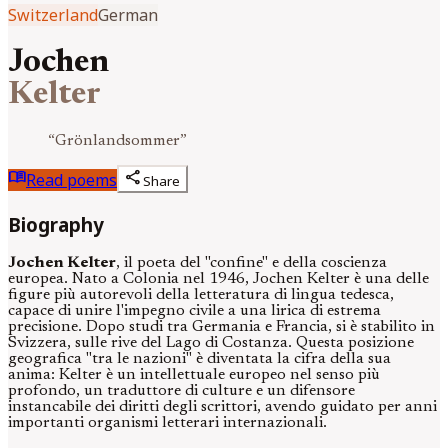
Switzerland
German
Jochen
Kelter
“
Grönlandsommer
”
menu_book
share
Read poems
Share
Biography
Jochen Kelter
, il poeta del "confine" e della coscienza
europea. Nato a Colonia nel 1946, Jochen Kelter è una delle
figure più autorevoli della letteratura di lingua tedesca,
capace di unire l'impegno civile a una lirica di estrema
precisione. Dopo studi tra Germania e Francia, si è stabilito in
Svizzera, sulle rive del Lago di Costanza. Questa posizione
geografica "tra le nazioni" è diventata la cifra della sua
anima: Kelter è un intellettuale europeo nel senso più
profondo, un traduttore di culture e un difensore
instancabile dei diritti degli scrittori, avendo guidato per anni
importanti organismi letterari internazionali.