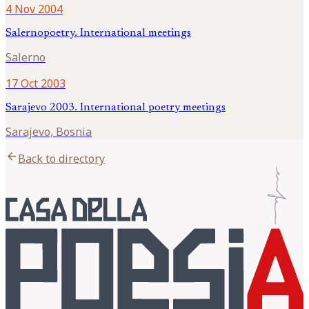
4 Nov 2004
Salernopoetry. International meetings
Salerno
17 Oct 2003
Sarajevo 2003. International poetry meetings
Sarajevo, Bosnia
arrow_back
Back to directory