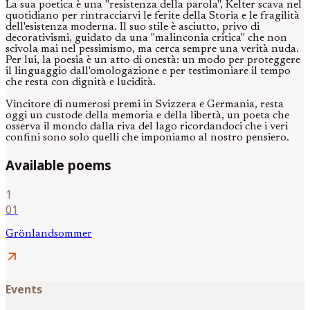
La sua poetica è una "resistenza della parola", Kelter scava nel
quotidiano per rintracciarvi le ferite della Storia e le fragilità
dell'esistenza moderna. Il suo stile è asciutto, privo di
decorativismi, guidato da una "malinconia critica" che non
scivola mai nel pessimismo, ma cerca sempre una verità nuda.
Per lui, la poesia è un atto di onestà: un modo per proteggere
il linguaggio dall'omologazione e per testimoniare il tempo
che resta con dignità e lucidità.
Vincitore di numerosi premi in Svizzera e Germania, resta
oggi un custode della memoria e della libertà, un poeta che
osserva il mondo dalla riva del lago ricordandoci che i veri
confini sono solo quelli che imponiamo al nostro pensiero.
Available poems
1
01
Grönlandsommer
arrow_outward
Events