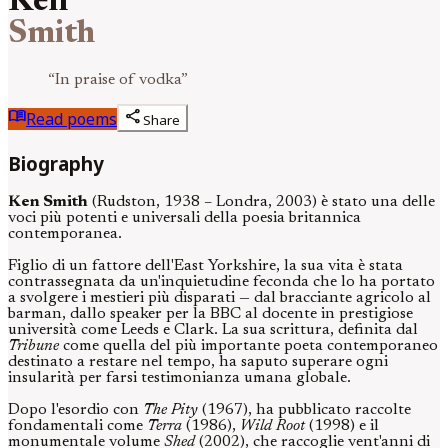
Ken
Smith
“
In praise of vodka
”
menu_book
share
Read poems
Share
Biography
Ken Smith
(Rudston, 1938 – Londra, 2003) è stato una delle
voci più potenti e universali della poesia britannica
contemporanea.
Figlio di un fattore dell'East Yorkshire, la sua vita è stata
contrassegnata da un'inquietudine feconda che lo ha portato
a svolgere i mestieri più disparati — dal bracciante agricolo al
barman, dallo speaker per la BBC al docente in prestigiose
università come Leeds e Clark. La sua scrittura, definita dal
Tribune
come quella del più importante poeta contemporaneo
destinato a restare nel tempo, ha saputo superare ogni
insularità per farsi testimonianza umana globale.
Dopo l'esordio con
The Pity
(1967), ha pubblicato raccolte
fondamentali come
Terra
(1986),
Wild Root
(1998) e il
monumentale volume
Shed
(2002), che raccoglie vent'anni di