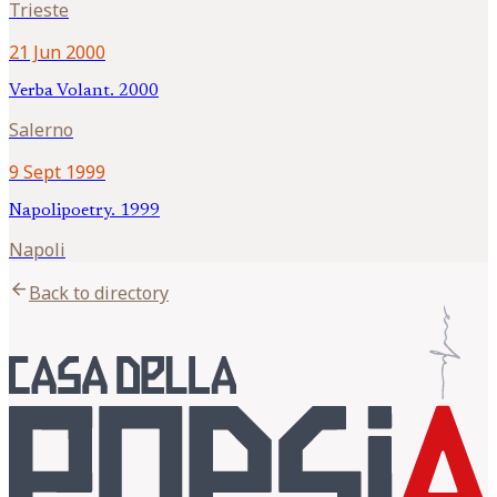
Trieste
21 Jun 2000
Verba Volant. 2000
Salerno
9 Sept 1999
Napolipoetry. 1999
Napoli
arrow_back
Back to directory