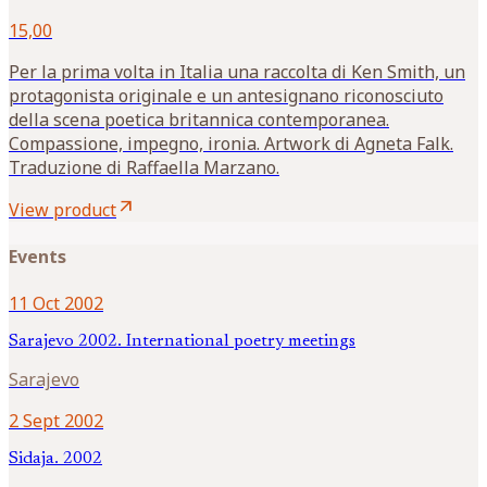
15,00
Per la prima volta in Italia una raccolta di Ken Smith, un
protagonista originale e un antesignano riconosciuto
della scena poetica britannica contemporanea.
Compassione, impegno, ironia. Artwork di Agneta Falk.
Traduzione di Raffaella Marzano.
arrow_outward
View product
Events
11 Oct 2002
Sarajevo 2002. International poetry meetings
Sarajevo
2 Sept 2002
Sidaja. 2002