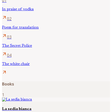
01
In praise of vodka
arrow_outward
02
Poem for translation
arrow_outward
03
The Secret Police
arrow_outward
04
The white chair
arrow_outward
Books
1
La sedia bianca