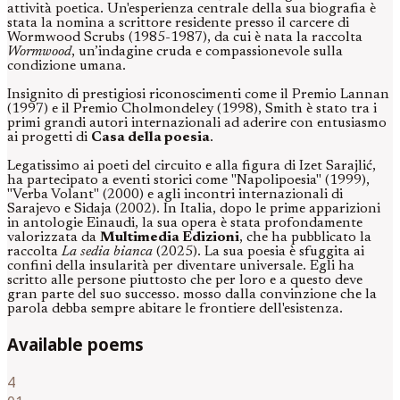
attività poetica. Un'esperienza centrale della sua biografia è
stata la nomina a scrittore residente presso il carcere di
Wormwood Scrubs (1985-1987), da cui è nata la raccolta
Wormwood
, un’indagine cruda e compassionevole sulla
condizione umana.
Insignito di prestigiosi riconoscimenti come il Premio Lannan
(1997) e il Premio Cholmondeley (1998), Smith è stato tra i
primi grandi autori internazionali ad aderire con entusiasmo
ai progetti di
Casa della poesia
.
Legatissimo ai poeti del circuito e alla figura di Izet Sarajlić,
ha partecipato a eventi storici come "Napolipoesia" (1999),
"Verba Volant" (2000) e agli incontri internazionali di
Sarajevo e Sidaja (2002). In Italia, dopo le prime apparizioni
in antologie Einaudi, la sua opera è stata profondamente
valorizzata da
Multimedia Edizioni
, che ha pubblicato la
raccolta
La sedia bianca
(2025). La sua poesia è sfuggita ai
confini della insularità per diventare universale. Egli ha
scritto alle persone piuttosto che per loro e a questo deve
gran parte del suo successo. mosso dalla convinzione che la
parola debba sempre abitare le frontiere dell'esistenza.
Available poems
4