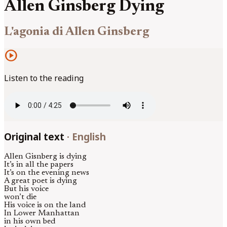
Allen Ginsberg Dying
L'agonia di Allen Ginsberg
play_circle
Listen to the reading
Original text
·
English
Allen Gisnberg is dying
It’s in all the papers
It’s on the evening news
A great poet is dying
But his voice
won’t die
His voice is on the land
In Lower Manhattan
in his own bed