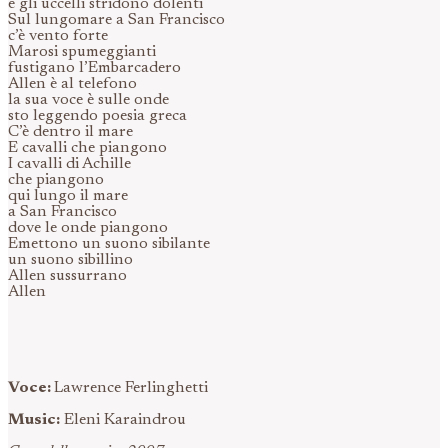
e gli uccelli stridono dolenti
Sul lungomare a San Francisco
c’è vento forte
Marosi spumeggianti
fustigano l’Embarcadero
Allen è al telefono
la sua voce è sulle onde
sto leggendo poesia greca
C’è dentro il mare
E cavalli che piangono
I cavalli di Achille
che piangono
qui lungo il mare
a San Francisco
dove le onde piangono
Emettono un suono sibilante
un suono sibillino
Allen sussurrano
Allen
Voce:
Lawrence Ferlinghetti
Music:
Eleni Karaindrou