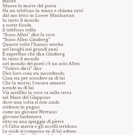
muore
Muore la morte del poeta
Ha un telefono in mano e chiama tutti
dal suo letto in Lower Manhattan
In tutto il mondo
a notte fonda
il telefono trilla
“Sono Allen” dice la voce
“Sono Allen Ginsberg”
Quante volte l’hanno sentita
nei lunghi nei grandi anni
È superfluo che dica Ginsberg
In tutto il mondo
nel mondo dei poeti c’è un solo Allen
“Volevo dirvi” dice
Dice loro cosa sta succedendo
Cosa sta per scendere su di lui
Che la morte, l’oscura amante
scende su di lui
Via satellite la voce va sulla terra
sul Mare del Giappone
dove una volta si erse nudo
tridente in pugno
come un giovane Nettuno
giovane barbanera
ritto su una spiaggia di pietre
c’è l’alta marea e gli uccelli stridono
Le onde si rompono su di lui adesso