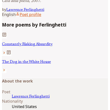
Casa della poesia, 2007.
by
Lawrence
Ferlinghetti
person
English
Poet profile
More poems by Ferlinghetti
article
Constantly Risking Absurdity
article
chevron_right
The Dog in the White House
chevron_right
About the work
Poet
Lawrence
Ferlinghetti
Nationality
United States