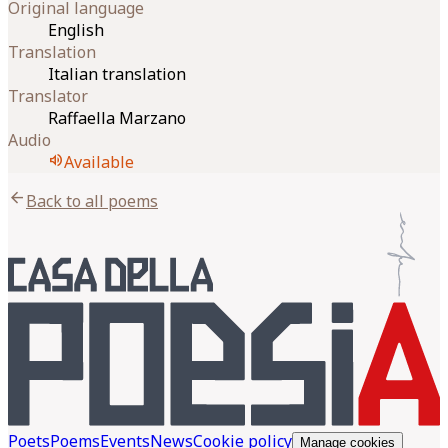
Original language
English
Translation
Italian translation
Translator
Raffaella Marzano
Audio
volume_up
Available
arrow_back
Back to all poems
Poets
Poems
Events
News
Cookie policy
Manage cookies