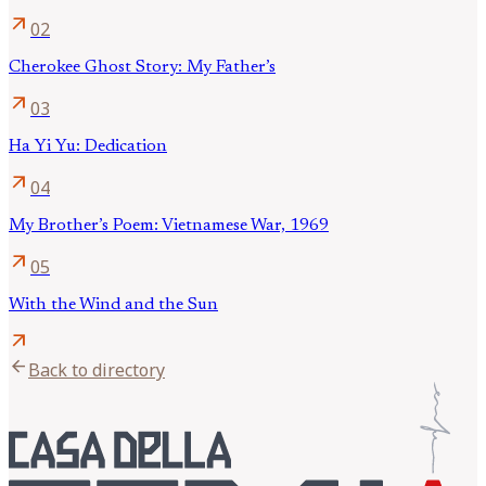
arrow_outward
02
Cherokee Ghost Story: My Father’s
arrow_outward
03
Ha Yi Yu: Dedication
arrow_outward
04
My Brother’s Poem: Vietnamese War, 1969
arrow_outward
05
With the Wind and the Sun
arrow_outward
arrow_back
Back to directory