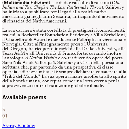
(
Multimedia Edizioni
) — e di due raccolte di racconti (
One
Indian and Two Chiefs
e
The Last Rattlesnake Throw
), Salisbury
ha iniziato a pubblicare temi legati alla realtà nativa
americana già negli anni Sessanta, anticipando il movimento
di rinascita dei Nativi Americani.
La sua carriera è stata costellata di prestigiosi riconoscimenti,
tra cui la Rockefeller Foundation Residency a Villa Serbelloni,
il Chapelbrook Award e due docenze Fulbright in Germania e
Norvegia. Oltre all'insegnamento presso l'Università
dell'Oregon, ha ricoperto incarichi alla Drake University, alla
Texas A&M e all'Università di Francoforte, curando inoltre
l'antologia
A Nation Within
e co-traducendo opere del poeta
Sami Nils-Aslak Valkeapää. Salisbury a Casa della poesia una
scrittura che, pur partendo da una prospettiva di classe
operaia e di razza mista, si è sempre dichiarata consacrata alla
"Tribù del Mondo". La sua opera rimane un'offerta allo spirito
della bontà umana, concepita come una lotta eterna per la
sopravvivenza contro l'estinzione globale e il male.
Available poems
5
01
A Gray Rainbow