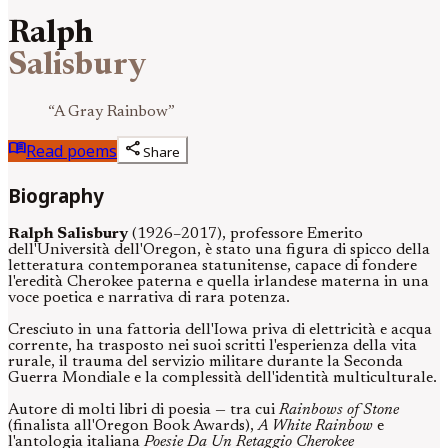
Ralph
Salisbury
“
A Gray Rainbow
”
menu_book
share
Read poems
Share
Biography
Ralph Salisbury
(1926–2017), professore Emerito
dell'Università dell'Oregon, è stato una figura di spicco della
letteratura contemporanea statunitense, capace di fondere
l'eredità Cherokee paterna e quella irlandese materna in una
voce poetica e narrativa di rara potenza.
Cresciuto in una fattoria dell'Iowa priva di elettricità e acqua
corrente, ha trasposto nei suoi scritti l'esperienza della vita
rurale, il trauma del servizio militare durante la Seconda
Guerra Mondiale e la complessità dell'identità multiculturale.
Autore di molti libri di poesia — tra cui
Rainbows of Stone
(finalista all'Oregon Book Awards),
A White Rainbow
e
l'antologia italiana
Poesie Da Un Retaggio Cherokee