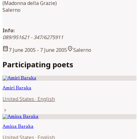
(Madonna della Grazie)
Salerno
Info:
089/951621 - 347/6275911
calendar_month
location_on
7 June 2005
- 7 June 2005
Salerno
Participating poets
Amiri
Baraka
United States
·
English
chevron_right
Amina
Baraka
United States
·
English