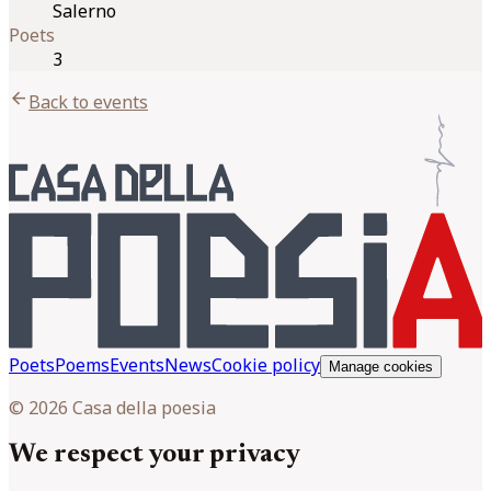
Salerno
Poets
3
arrow_back
Back to events
Poets
Poems
Events
News
Cookie policy
Manage cookies
© 2026 Casa della poesia
We respect your privacy