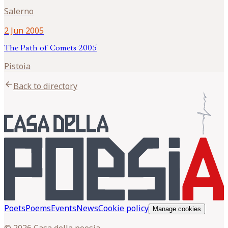
Salerno
2 Jun 2005
The Path of Comets 2005
Pistoia
arrow_back
Back to directory
Poets
Poems
Events
News
Cookie policy
Manage cookies