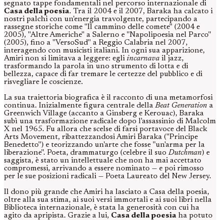
segnato tappe fondamentali nel percorso internazionale di
Casa della poesia
. Tra il 2004 e il 2007, Baraka ha calcato i
nostri palchi con un'energia travolgente, partecipando a
rassegne storiche come "Il cammino delle comete" (2004 e
2005), "Altre Americhe" a Salerno e "Napolipoesia nel Parco"
(2005), fino a "VersoSud" a Reggio Calabria nel 2007,
interagendo con musicisti italiani. In ogni sua apparizione,
Amiri non si limitava a leggere: egli
incarnava
il jazz,
trasformando la parola in uno strumento di lotta e di
bellezza, capace di far tremare le certezze del pubblico e di
risvegliare le coscienze.
La sua traiettoria biografica è il racconto di una metamorfosi
continua. Inizialmente figura centrale della
Beat Generation
a
Greenwich Village (accanto a Ginsberg e Kerouac), Baraka
subì una trasformazione radicale dopo l'assassinio di Malcolm
X nel 1965. Fu allora che scelse di farsi portavoce del Black
Arts Movement, ribattezzandosi Amiri Baraka ("Principe
Benedetto") e teorizzando un'arte che fosse "un'arma per la
liberazione". Poeta, drammaturgo (celebre il suo
Dutchman
) e
saggista, è stato un intellettuale che non ha mai accettato
compromessi, arrivando a essere nominato — e poi rimosso
per le sue posizioni radicali — Poeta Laureato del New Jersey.
Il dono più grande che Amiri ha lasciato a Casa della poesia,
oltre alla sua stima, ai suoi versi immortali e ai suoi libri nella
Biblioteca internazionale, è stata la generosità con cui ha
agito da apripista. Grazie a lui,
Casa della poesia
ha potuto