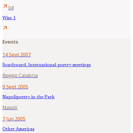
arrow_outward
04
Wise 1
arrow_outward
Events
14 Sept 2007
Southward. International poetry meetings
Reggio Calabria
9 Sept 2005
Napolipoetry in the Park
Napoli
7 Jun 2005
Other Americas