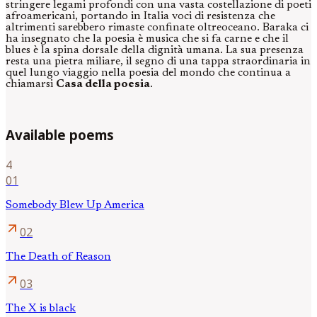
stringere legami profondi con una vasta costellazione di poeti
afroamericani, portando in Italia voci di resistenza che
altrimenti sarebbero rimaste confinate oltreoceano. Baraka ci
ha insegnato che la poesia è musica che si fa carne e che il
blues è la spina dorsale della dignità umana. La sua presenza
resta una pietra miliare, il segno di una tappa straordinaria in
quel lungo viaggio nella poesia del mondo che continua a
chiamarsi
Casa della poesia
.
Available poems
4
01
Somebody Blew Up America
arrow_outward
02
The Death of Reason
arrow_outward
03
The X is black