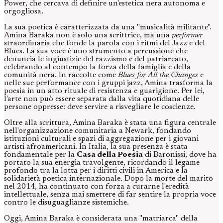
Power, che cercava di definire un'estetica nera autonoma e
orgogliosa.
La sua poetica è caratterizzata da una "musicalità militante".
Amina Baraka non è solo una scrittrice, ma una
performer
straordinaria che fonde la parola con i ritmi del Jazz e del
Blues. La sua voce è uno strumento a percussione che
denuncia le ingiustizie del razzismo e del patriarcato,
celebrando al contempo la forza della famiglia e della
comunità nera. In raccolte come
Blues for All the Changes
e
nelle sue performance con i gruppi jazz, Amina trasforma la
poesia in un atto rituale di resistenza e guarigione. Per lei,
l'arte non può essere separata dalla vita quotidiana delle
persone oppresse: deve servire a risvegliare le coscienze.
Oltre alla scrittura, Amina Baraka è stata una figura centrale
nell'organizzazione comunitaria a Newark, fondando
istituzioni culturali e spazi di aggregazione per i giovani
artisti afroamericani. In Italia, la sua presenza è stata
fondamentale per la
Casa della Poesia
di Baronissi, dove ha
portato la sua energia travolgente, ricordando il legame
profondo tra la lotta per i diritti civili in America e la
solidarietà poetica internazionale. Dopo la morte del marito
nel 2014, ha continuato con forza a curarne l'eredità
intellettuale, senza mai smettere di far sentire la propria voce
contro le disuguaglianze sistemiche.
Oggi, Amina Baraka è considerata una "matriarca" della