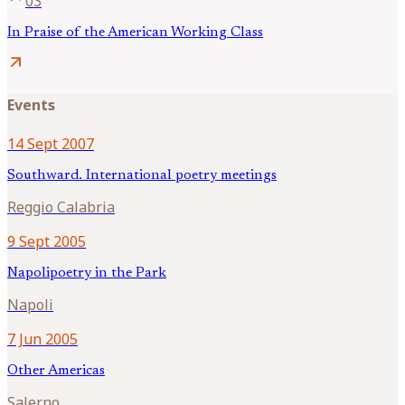
03
In Praise of the American Working Class
arrow_outward
Events
14 Sept 2007
Southward. International poetry meetings
Reggio Calabria
9 Sept 2005
Napolipoetry in the Park
Napoli
7 Jun 2005
Other Americas
Salerno