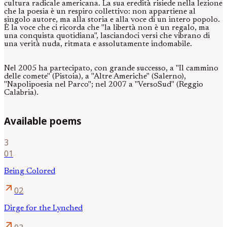
cultura radicale americana. La sua eredità risiede nella lezione
che la poesia è un respiro collettivo: non appartiene al
singolo autore, ma alla storia e alla voce di un intero popolo.
È la voce che ci ricorda che "la libertà non è un regalo, ma
una conquista quotidiana", lasciandoci versi che vibrano di
una verità nuda, ritmata e assolutamente indomabile.
Nel 2005 ha partecipato, con grande successo, a "Il cammino
delle comete" (Pistoia), a "Altre Americhe" (Salerno),
"Napolipoesia nel Parco"; nel 2007 a "VersoSud" (Reggio
Calabria).
Available poems
3
01
Being Colored
arrow_outward
02
Dirge for the Lynched
arrow_outward