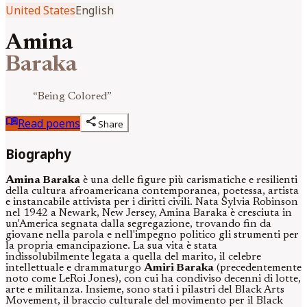
United States
English
Amina
Baraka
“
Being Colored
”
menu_book
share
Read poems
Share
Biography
Amina Baraka
è una delle figure più carismatiche e resilienti
della cultura afroamericana contemporanea, poetessa, artista
e instancabile attivista per i diritti civili. Nata Sylvia Robinson
nel 1942 a Newark, New Jersey, Amina Baraka è cresciuta in
un'America segnata dalla segregazione, trovando fin da
giovane nella parola e nell'impegno politico gli strumenti per
la propria emancipazione. La sua vita è stata
indissolubilmente legata a quella del marito, il celebre
intellettuale e drammaturgo
Amiri Baraka
(precedentemente
noto come LeRoi Jones), con cui ha condiviso decenni di lotte,
arte e militanza. Insieme, sono stati i pilastri del Black Arts
Movement, il braccio culturale del movimento per il Black