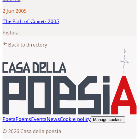
2 Jun 2005
The Path of Comets 2005
Pistoia
arrow_back
Back to directory
Poets
Poems
Events
News
Cookie policy
Manage cookies
© 2026 Casa della poesia