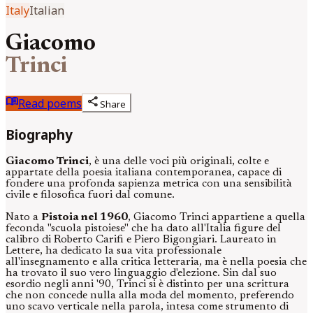
Italy
Italian
Giacomo
Trinci
menu_book
share
Read poems
Share
Biography
Giacomo Trinci
, è una delle voci più originali, colte e
appartate della poesia italiana contemporanea, capace di
fondere una profonda sapienza metrica con una sensibilità
civile e filosofica fuori dal comune.
Nato a
Pistoia nel 1960
, Giacomo Trinci appartiene a quella
feconda "scuola pistoiese" che ha dato all'Italia figure del
calibro di Roberto Carifi e Piero Bigongiari. Laureato in
Lettere, ha dedicato la sua vita professionale
all'insegnamento e alla critica letteraria, ma è nella poesia che
ha trovato il suo vero linguaggio d'elezione. Sin dal suo
esordio negli anni '90, Trinci si è distinto per una scrittura
che non concede nulla alla moda del momento, preferendo
uno scavo verticale nella parola, intesa come strumento di