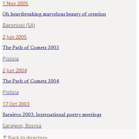
1 Nov 2005
Oh heartbreaking marvelous beauty of creation
Baronissi (SA)
2 Jun 2005
The Path of Comets 2005
Pistoia
2 Jun 2004
The Path of Comets 2004
Pistoia
17 Oct 2003
Sarajevo 2003. International poetry meetings
Sarajevo, Bosnia
arrow_back
Back to directory