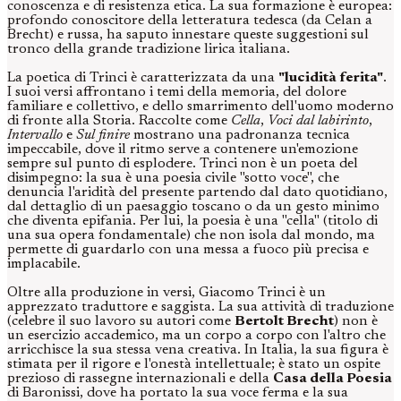
conoscenza e di resistenza etica. La sua formazione è europea:
profondo conoscitore della letteratura tedesca (da Celan a
Brecht) e russa, ha saputo innestare queste suggestioni sul
tronco della grande tradizione lirica italiana.
La poetica di Trinci è caratterizzata da una
"lucidità ferita"
.
I suoi versi affrontano i temi della memoria, del dolore
familiare e collettivo, e dello smarrimento dell'uomo moderno
di fronte alla Storia. Raccolte come
Cella
,
Voci dal labirinto
,
Intervallo
e
Sul finire
mostrano una padronanza tecnica
impeccabile, dove il ritmo serve a contenere un'emozione
sempre sul punto di esplodere. Trinci non è un poeta del
disimpegno: la sua è una poesia civile "sotto voce", che
denuncia l'aridità del presente partendo dal dato quotidiano,
dal dettaglio di un paesaggio toscano o da un gesto minimo
che diventa epifania. Per lui, la poesia è una "cella" (titolo di
una sua opera fondamentale) che non isola dal mondo, ma
permette di guardarlo con una messa a fuoco più precisa e
implacabile.
Oltre alla produzione in versi, Giacomo Trinci è un
apprezzato traduttore e saggista. La sua attività di traduzione
(celebre il suo lavoro su autori come
Bertolt Brecht
) non è
un esercizio accademico, ma un corpo a corpo con l'altro che
arricchisce la sua stessa vena creativa. In Italia, la sua figura è
stimata per il rigore e l'onestà intellettuale; è stato un ospite
prezioso di rassegne internazionali e della
Casa della Poesia
di Baronissi, dove ha portato la sua voce ferma e la sua