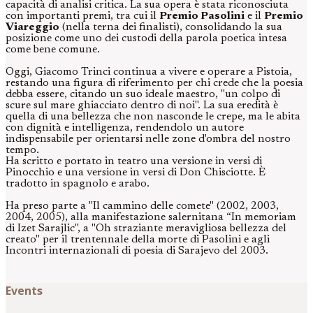
capacità di analisi critica. La sua opera è stata riconosciuta
con importanti premi, tra cui il
Premio Pasolini
e il
Premio
Viareggio
(nella terna dei finalisti), consolidando la sua
posizione come uno dei custodi della parola poetica intesa
come bene comune.
Oggi, Giacomo Trinci continua a vivere e operare a Pistoia,
restando una figura di riferimento per chi crede che la poesia
debba essere, citando un suo ideale maestro, "un colpo di
scure sul mare ghiacciato dentro di noi". La sua eredità è
quella di una bellezza che non nasconde le crepe, ma le abita
con dignità e intelligenza, rendendolo un autore
indispensabile per orientarsi nelle zone d'ombra del nostro
tempo.
Ha scritto e portato in teatro una versione in versi di
Pinocchio e una versione in versi di Don Chisciotte. È
tradotto in spagnolo e arabo.
Ha preso parte a "Il cammino delle comete" (2002, 2003,
2004, 2005), alla manifestazione salernitana “In memoriam
di Izet Sarajlic", a "Oh straziante meravigliosa bellezza del
creato" per il trentennale della morte di Pasolini e agli
Incontri internazionali di poesia di Sarajevo del 2003.
Events