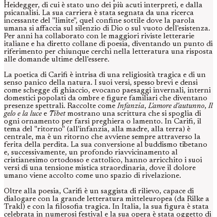
Heidegger, di cui è stato uno dei più acuti interpreti, e dalla
psicanalisi. La sua carriera è stata segnata da una ricerca
incessante del "limite", quel confine sottile dove la parola
umana si affaccia sul silenzio di Dio o sul vuoto dell'esistenza.
Per anni ha collaborato con le maggiori riviste letterarie
italiane e ha diretto collane di poesia, diventando un punto di
riferimento per chiunque cerchi nella letteratura una risposta
alle domande ultime dell'essere.
La poetica di Carifi è intrisa di una religiosità tragica e di un
senso panico della natura. I suoi versi, spesso brevi e densi
come schegge di ghiaccio, evocano paesaggi invernali, interni
domestici popolati da ombre e figure familiari che diventano
presenze spettrali. Raccolte come
Infanzia
,
L'amore d'autunno
,
Il
gelo e la luce
e
Tibet
mostrano una scrittura che si spoglia di
ogni ornamento per farsi preghiera o lamento. In Carifi, il
tema del "ritorno" (all'infanzia, alla madre, alla terra) è
centrale, ma è un ritorno che avviene sempre attraverso la
ferita della perdita. La sua conversione al buddismo tibetano
e, successivamente, un profondo riavvicinamento al
cristianesimo ortodosso e cattolico, hanno arricchito i suoi
versi di una tensione mistica straordinaria, dove il dolore
umano viene accolto come uno spazio di rivelazione.
Oltre alla poesia, Carifi è un saggista di rilievo, capace di
dialogare con la grande letteratura mitteleuropea (da Rilke a
Trakl) e con la filosofia tragica. In Italia, la sua figura è stata
celebrata in numerosi festival e la sua opera è stata oggetto di