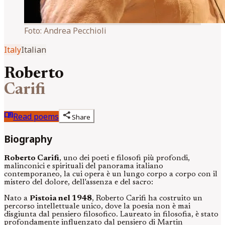
Foto:
Andrea Pecchioli
Italy
Italian
Roberto
Carifi
menu_book
share
Read poems
Share
Biography
Roberto Carifi
, uno dei poeti e filosofi più profondi,
malinconici e spirituali del panorama italiano
contemporaneo, la cui opera è un lungo corpo a corpo con il
mistero del dolore, dell'assenza e del sacro:
Nato a
Pistoia nel 1948
, Roberto Carifi ha costruito un
percorso intellettuale unico, dove la poesia non è mai
disgiunta dal pensiero filosofico. Laureato in filosofia, è stato
profondamente influenzato dal pensiero di Martin