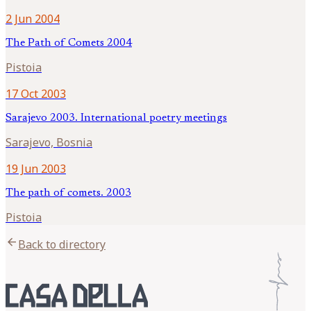
2 Jun 2004
The Path of Comets 2004
Pistoia
17 Oct 2003
Sarajevo 2003. International poetry meetings
Sarajevo, Bosnia
19 Jun 2003
The path of comets. 2003
Pistoia
arrow_back
Back to directory