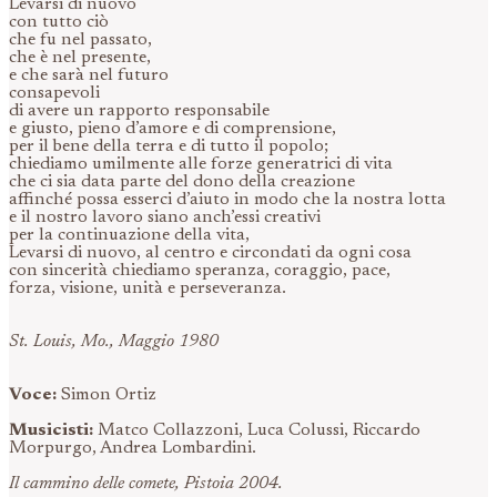
Levarsi di nuovo
con tutto ciò
che fu nel passato,
che è nel presente,
e che sarà nel futuro
consapevoli
di avere un rapporto responsabile
e giusto, pieno d’amore e di comprensione,
per il bene della terra e di tutto il popolo;
chiediamo umilmente alle forze generatrici di vita
che ci sia data parte del dono della creazione
affinché possa esserci d’aiuto in modo che la nostra lotta
e il nostro lavoro siano anch’essi creativi
per la continuazione della vita,
Levarsi di nuovo, al centro e circondati da ogni cosa
con sincerità chiediamo speranza, coraggio, pace,
forza, visione, unità e perseveranza.
St. Louis, Mo., Maggio 1980
Voce:
Simon Ortiz
Musicisti:
Matco Collazzoni, Luca Colussi, Riccardo
Morpurgo, Andrea Lombardini.
Il cammino delle comete, Pistoia 2004.