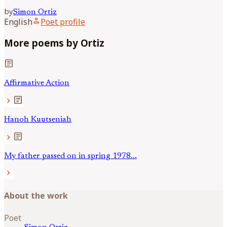
by
Simon
Ortiz
person
English
Poet profile
More poems by Ortiz
article
Affirmative Action
article
chevron_right
Hanoh Kuutseniah
article
chevron_right
My father passed on in spring 1978...
chevron_right
About the work
Poet