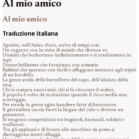
Al mio amico
Al mio amico
Traduzione italiana
Apuleio, nell’Asino d’oro, scrive di tempi così.
Un ragazzo con la testa di maiale che diventa re.
Uomini che borbottano indistintamente e si trasformano in
lupi.
Donne bellissime che fornicano con scimmie.
Rabbini che sparano con fucili e affiggono mezuzot agli stipiti
di un bordello.
La gente avida delle barzellette del topo, dell’ululato della
iena.
Chi si compra nuovi seni, chi si fa ritoccare il sedere.
Il popolo è colto da eccitazione quando il ricco molla una
scorreggia.
Per strada la gente agita bandiere fatte di banconote.
Il giornalista caccia fuori la lingua dal culo e diventa un
pensatore.
Si tengono competizioni tra bugiardi, baciaculi, soldati e
truffatori.
Tra gli applausi e di fronte alle macchine da presa si
distruggono interi villaggi.