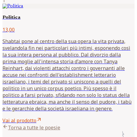
1
Politica
13,00
Shabtai pone al centro della sua opera la vita privata,
svelandola fin nei particolari più intimi, esponendo così
la sua intera persona al pubblico. Dal divorzio dalla
prima moglie all'intensa storia d'amore con Tanya
Reinhart, dai violenti attacchi contro i governanti alle
accuse nei confronti dell'establishment letterario
israeliano, i temi del privato si uniscono a quelli del
politico in un unico corpus poetico. Più spesso è il
politico a farsi privato, sfidando non solo lo status della
letteratura ebraica, ma anche il senso del pudore, i tabù
e le gerarchie della società israeliana in genere.
arrow_outward
Vai al prodotto
arrow_back
Torna a tutte le poesie