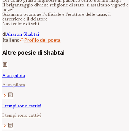
Un uomo grasso inghiotte in pubblico cento uomini magri.
Il brigantaggio diviene religione di stato, si assaltano vigneti e
pozzi.
Sciamano ovunque l’ufficiale e l’esattore delle tasse, il
carceriere e il delatore.
Navi colme di schi
di
Aharon
Shabtai
person
Italiano
Profilo del poeta
Altre poesie di Shabtai
article
A un pilota
A un pilota
article
chevron_right
I tempi sono cattivi
I tempi sono cattivi
article
chevron_right