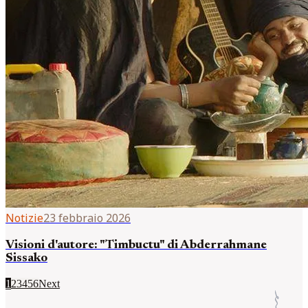
Notizie
23 febbraio 2026
Visioni d'autore: "Timbuctu" di Abderrahmane
Sissako
1
2
3
4
5
6
Next