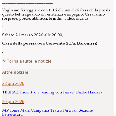
____________________________
Vogliamo festeggiare con tutti dli "amici di Casa della poesia
questo bel traguardo di resistenza e impegno. Ci saranno
sorprese, poesie, abbracci, brindisi, video, musica
*
Sabato 21 marzo 2026 alle 20,00,
Casa della poesia (via Convento 21/a, Baronissi).
.
arrow_back
Torna a tutte le notizie
Altre notizie
23 giu 2026
TEBRAE. Incontro e reading con Ismaël Diadié Haïdara
20 giu 2026
Ma' come Mali. Campania Teatro Festival. Sezione
Letteratura