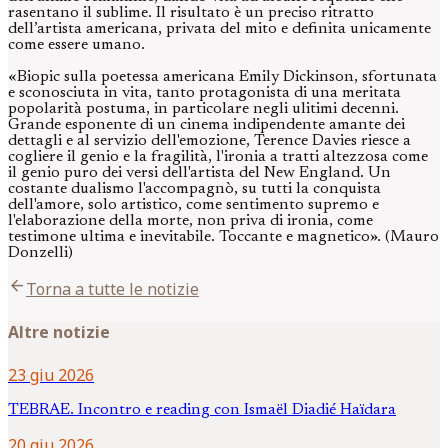
rasentano il sublime. Il risultato è un preciso ritratto
dell’artista americana, privata del mito e definita unicamente
come essere umano.
«Biopic sulla poetessa americana Emily Dickinson, sfortunata
e sconosciuta in vita, tanto protagonista di una meritata
popolarità postuma, in particolare negli ulitimi decenni.
Grande esponente di un cinema indipendente amante dei
dettagli e al servizio dell'emozione, Terence Davies riesce a
cogliere il genio e la fragilità, l'ironia a tratti altezzosa come
il genio puro dei versi dell'artista del New England. Un
costante dualismo l'accompagnò, su tutti la conquista
dell'amore, solo artistico, come sentimento supremo e
l'elaborazione della morte, non priva di ironia, come
testimone ultima e inevitabile. Toccante e magnetico». (Mauro
Donzelli)
arrow_back
Torna a tutte le notizie
Altre notizie
23 giu 2026
TEBRAE. Incontro e reading con Ismaël Diadié Haïdara
20 giu 2026