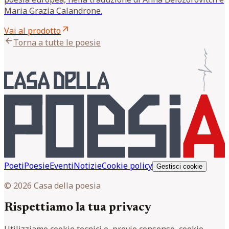
Maria Grazia Calandrone.
arrow_outward
Vai al prodotto
arrow_back
Torna a tutte le poesie
Poeti
Poesie
Eventi
Notizie
Cookie policy
Gestisci cookie
© 2026 Casa della poesia
Rispettiamo la tua privacy