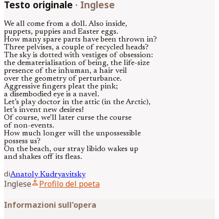
Testo originale
·
Inglese
We all come from a doll. Also inside,
puppets, puppies and Easter eggs.
How many spare parts have been thrown in?
Three pelvises, a couple of recycled heads?
The sky is dotted with vestiges of obsession:
the dematerialisation of being, the life-size
presence of the inhuman, a hair veil
over the geometry of perturbance.
Aggressive fingers pleat the pink;
a disembodied eye is a navel.
Let’s play doctor in the attic (in the Arctic),
let’s invent new desires!
Of course, we’ll later curse the course
of non-events.
How much longer will the unpossessible
possess us?
On the beach, our stray libido wakes up
and shakes off its fleas.
di
Anatoly
Kudryavitsky
person
Inglese
Profilo del poeta
Informazioni sull'opera