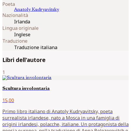
Poeta
Anatoly
Kudryavitsky
Nazionalità
Irlanda
Lingua originale
Inglese
Traduzione
Traduzione italiana
Libri dell'autore
1
Scultura involontaria
15,00
Primo libro italiano di Anatoly Kudryavitsky, poeta
surrealista irlandese, nato a Mosca in una famiglia di
origini irlandesi, polacche, italiane. Un protagonista della
poesia europea, nella traduzione di Anna Belozorovitch e