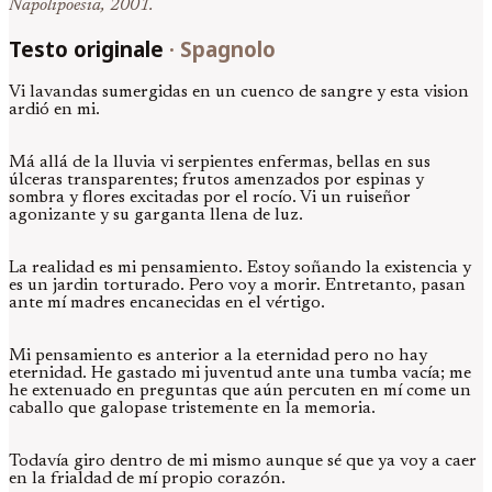
Napolipoesia, 2001.
Testo originale
·
Spagnolo
Vi lavandas sumergidas en un cuenco de sangre y esta vision
ardió en mi.
Má allá de la lluvia vi serpientes enfermas, bellas en sus
úlceras transparentes; frutos amenzados por espinas y
sombra y flores excitadas por el rocío. Vi un ruiseñor
agonizante y su garganta llena de luz.
La realidad es mi pensamiento. Estoy soñando la existencia y
es un jardin torturado. Pero voy a morir. Entretanto, pasan
ante mí madres encanecidas en el vértigo.
Mi pensamiento es anterior a la eternidad pero no hay
eternidad. He gastado mi juventud ante una tumba vacía; me
he extenuado en preguntas que aún percuten en mí come un
caballo que galopase tristemente en la memoria.
Todavía giro dentro de mi mismo aunque sé que ya voy a caer
en la frialdad de mí propio corazón.