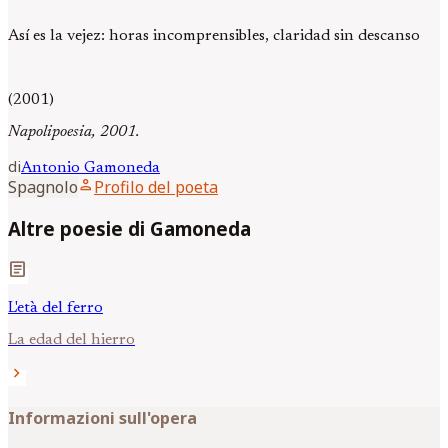
Así es la vejez: horas incomprensibles, claridad sin descanso
(2001)
Napolipoesia, 2001.
di
Antonio
Gamoneda
person
Spagnolo
Profilo del poeta
Altre poesie di Gamoneda
article
L'età del ferro
La edad del hierro
chevron_right
Informazioni sull'opera