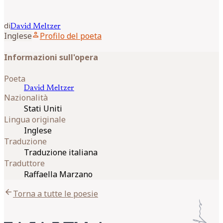
di
David
Meltzer
person
Inglese
Profilo del poeta
Informazioni sull'opera
Poeta
David
Meltzer
Nazionalità
Stati Uniti
Lingua originale
Inglese
Traduzione
Traduzione italiana
Traduttore
Raffaella Marzano
arrow_back
Torna a tutte le poesie