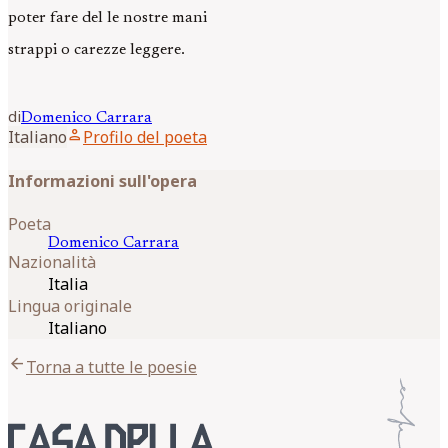
poter fare del le nostre mani
strappi o carezze leggere.
di
Domenico
Carrara
person
Italiano
Profilo del poeta
Informazioni sull'opera
Poeta
Domenico
Carrara
Nazionalità
Italia
Lingua originale
Italiano
arrow_back
Torna a tutte le poesie