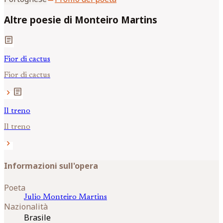
Altre poesie di Monteiro Martins
article
Fior di cactus
Fior di cactus
article
chevron_right
Il treno
Il treno
chevron_right
Informazioni sull'opera
Poeta
Julio
Monteiro Martins
Nazionalità
Brasile