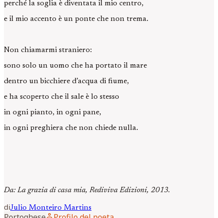
perché la soglia è diventata il mio centro,
e il mio accento è un ponte che non trema.
Non chiamarmi straniero:
sono solo un uomo che ha portato il mare
dentro un bicchiere d’acqua di fiume,
e ha scoperto che il sale è lo stesso
in ogni pianto, in ogni pane,
in ogni preghiera che non chiede nulla.
Da: La grazia di casa mia, Rediviva Edizioni, 2013.
di
Julio
Monteiro Martins
person
Portoghese
Profilo del poeta