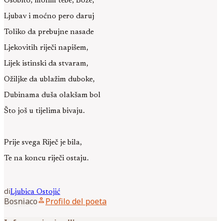
Osobito, molim tebe, Bože,
Ljubav i moćno pero daruj
Toliko da prebujne nasade
Ljekovitih riječi napišem,
Lijek istinski da stvaram,
Ožiljke da ublažim duboke,
Dubinama duša olakšam bol
Što još u tijelima bivaju.
Prije svega Riječ je bila,
Te na koncu riječi ostaju.
di
Ljubica
Ostojić
person
Bosniaco
Profilo del poeta