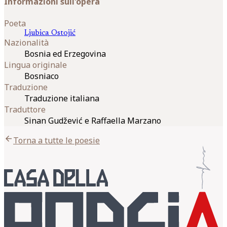
Informazioni sull'opera
Poeta
Ljubica
Ostojić
Nazionalità
Bosnia ed Erzegovina
Lingua originale
Bosniaco
Traduzione
Traduzione italiana
Traduttore
Sinan Gudžević e Raffaella Marzano
arrow_back
Torna a tutte le poesie