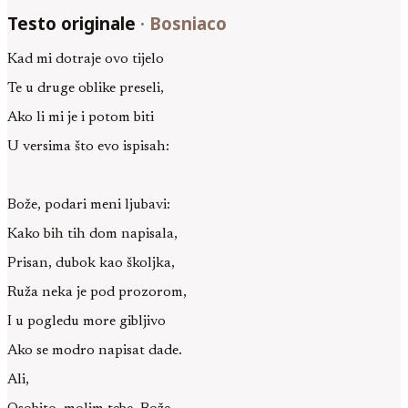
Testo originale
·
Bosniaco
Kad mi dotraje ovo tijelo
Te u druge oblike preseli,
Ako li mi je i potom biti
U versima što evo ispisah:
Bože, podari meni ljubavi:
Kako bih tih dom napisala,
Prisan, dubok kao školjka,
Ruža neka je pod prozorom,
I u pogledu more gibljivo
Ako se modro napisat dade.
Ali,