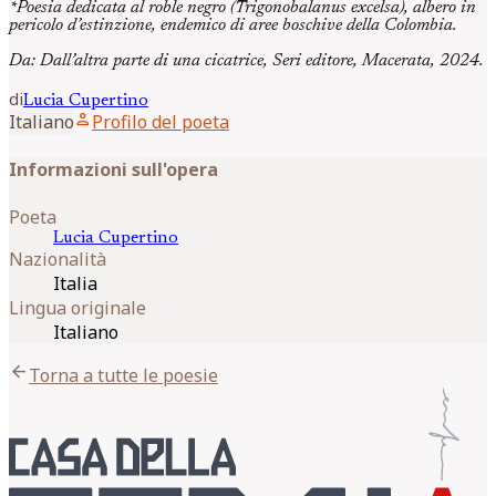
*Poesia dedicata al roble negro (Trigonobalanus excelsa), albero in
pericolo d’estinzione, endemico di aree boschive della Colombia.
Da: Dall’altra parte di una cicatrice, Seri editore, Macerata, 2024.
di
Lucia
Cupertino
person
Italiano
Profilo del poeta
Informazioni sull'opera
Poeta
Lucia
Cupertino
Nazionalità
Italia
Lingua originale
Italiano
arrow_back
Torna a tutte le poesie