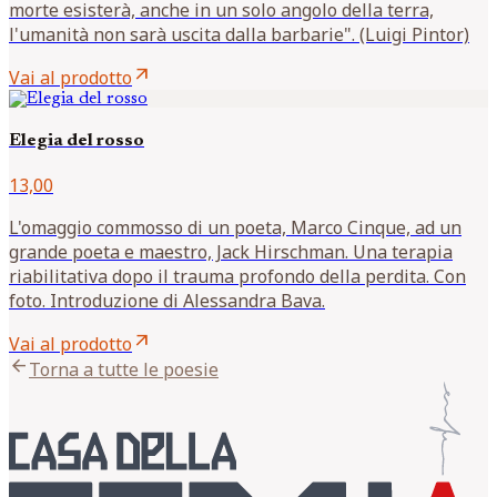
morte esisterà, anche in un solo angolo della terra,
l'umanità non sarà uscita dalla barbarie". (Luigi Pintor)
arrow_outward
Vai al prodotto
Elegia del rosso
13,00
L'omaggio commosso di un poeta, Marco Cinque, ad un
grande poeta e maestro, Jack Hirschman. Una terapia
riabilitativa dopo il trauma profondo della perdita. Con
foto. Introduzione di Alessandra Bava.
arrow_outward
Vai al prodotto
arrow_back
Torna a tutte le poesie