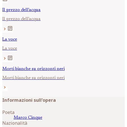
Il prezzo dell'acqua
Il prezzo dell'acqua
article
chevron_right
La voce
La voce
article
chevron_right
Morti bianche su orizzonti neri
Morti bianche su orizzonti neri
chevron_right
Informazioni sull'opera
Poeta
Marco
Cinque
Nazionalità