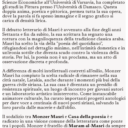
Scienze Economiche all’Università di Varsavia, ha completato
gli studi in Pittura presso l’Università di Damasco. Questa
doppia anima, poetica e pittorica, permea tutta la sua opera,
dove la parola si fa spesso immagine e il segno grafico si
carica di densità lirica.
Il debutto letterario di Masri è avvenuto alla fine degli anni
Settanta e fin da subito, la sua scrittura ha segnato una
rottura con la magniloquenza della tradizione classica araba.
Masri ha scelto la via della "poesia del quotidiano",
rifugiandosi nel dettaglio minimo, nell'intimità domestica e in
un'ironia sottile che diventa scudo contro la violenza della
storia. Per lui, la poesia non è un proclama, ma un atto di
osservazione discreta e profonda.
A differenza di molti intellettuali costretti all'esilio, Monzer
Masri ha compiuto la scelta radicale di rimanere nella sua
città natale, Latakia, anche durante i momenti più bui della
guerra civile siriana. La sua casa è diventata un presidio di
resistenza spirituale, un luogo di incontro per giovani autori
e un laboratorio artistico ininterrotto. Come instancabile
animatore culturale, ha curato importanti progetti antologici
per dare voce a centinaia di nuovi poeti siriani, salvando la
loro parola dalle macerie e dall'oblio.
Il sodalizio tra
Monzer Masri
e
Casa della poesia
è e
radicato in una visione comune della letteratura come ponte
tra i popoli. Monzer è fratello di
Maram al-Masri
da sempre