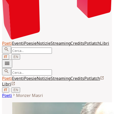
Poeti
Eventi
Poesie
Notizie
Streaming
Credits
Potlatch
Libri
search
|
IT
EN
menu
search
open_in_new
Poeti
Eventi
Poesie
Notizie
Streaming
Credits
Potlatch
open_in_new
Libri
|
IT
EN
chevron_right
Poeti
Monzer
Masri