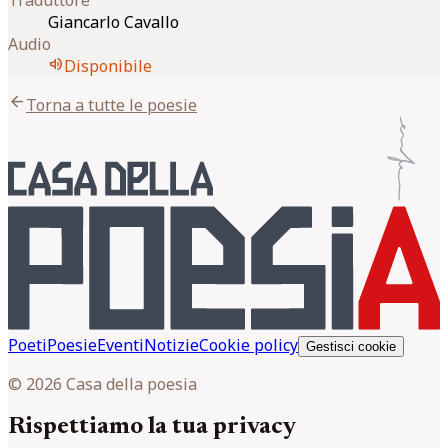
Giancarlo Cavallo
Audio
volume_up
Disponibile
arrow_back
Torna a tutte le poesie
Poeti
Poesie
Eventi
Notizie
Cookie policy
Gestisci cookie
© 2026 Casa della poesia
Rispettiamo la tua privacy