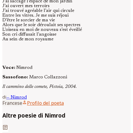
J’ai saccagé l’espace de mon jardin
J’ai ouvert mes terroirs
J’ai trouvé agréable l’air qui circule
Entre les vitres. Je me suis réjoui
D’être le sorcier de ma vie
Alors que le soir déroulait ses spectres
L’oiseau en moi de nouveau s’est éveillé
Son cri diffusait l’angoisse
Au sein de mon royaume
Voce:
Nimrod
Sassofono:
Marco Collazzoni
Il cammino delle comete, Pistoia, 2004.
di
—
Nimrod
person
Francese
Profilo del poeta
Altre poesie di Nimrod
article