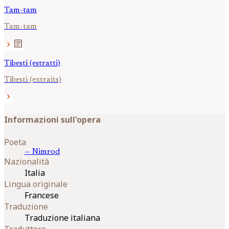
Tam-tam
Tam-tam
article
chevron_right
Tibesti (estratti)
Tibesti (extraits)
chevron_right
Informazioni sull'opera
Poeta
—
Nimrod
Nazionalità
Italia
Lingua originale
Francese
Traduzione
Traduzione italiana
Traduttore