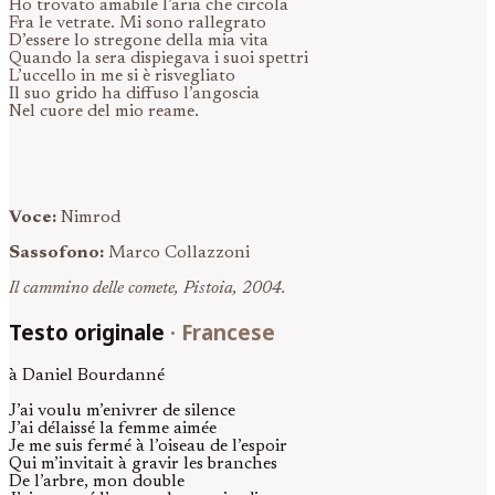
Ho trovato amabile l’aria che circola
Fra le vetrate. Mi sono rallegrato
D’essere lo stregone della mia vita
Quando la sera dispiegava i suoi spettri
L’uccello in me si è risvegliato
Il suo grido ha diffuso l’angoscia
Nel cuore del mio reame.
Voce:
Nimrod
Sassofono:
Marco Collazzoni
Il cammino delle comete, Pistoia, 2004.
Testo originale
·
Francese
à Daniel Bourdanné
J’ai voulu m’enivrer de silence
J’ai délaissé la femme aimée
Je me suis fermé à l’oiseau de l’espoir
Qui m’invitait à gravir les branches
De l’arbre, mon double