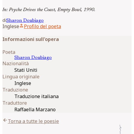
In: Psyche Drives the Coast, Empty Bowl, 1990.
di
Sharon
Doubiago
person
Inglese
Profilo del poeta
Informazioni sull'opera
Poeta
Sharon
Doubiago
Nazionalità
Stati Uniti
Lingua originale
Inglese
Traduzione
Traduzione italiana
Traduttore
Raffaella Marzano
arrow_back
Torna a tutte le poesie