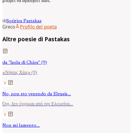
μπορεί να αγαπήσει πάλι.
di
Sotirios
Pastakas
person
Greco
Profilo del poeta
Altre poesie di Pastakas
article
da "Isola di Chios" (9)
«Νήσος Χίος» (9)
article
chevron_right
No, non sto venendo da Eleusis...
Όχι, δεν έρχομαι από την Ελευσίνα...
article
chevron_right
Non mi lamento...