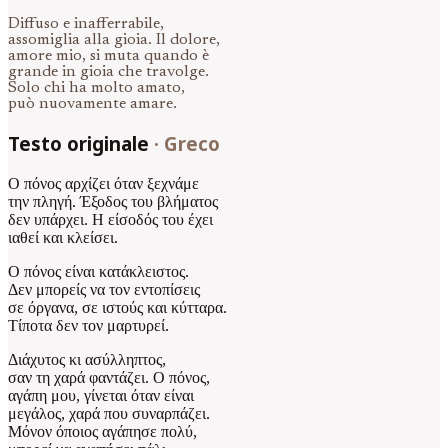
Diffuso e inafferrabile,
assomiglia alla gioia. Il dolore,
amore mio, si muta quando è
grande in gioia che travolge.
Solo chi ha molto amato,
può nuovamente amare.
Testo originale
·
Greco
Ο πόνος αρχίζει όταν ξεχνάμε
την πληγή. Έξοδος του βλήματος
δεν υπάρχει. Η είσοδός του έχει
ιαθεί και κλείσει.
Ο πόνος είναι κατάκλειστος.
Δεν μπορείς να τον εντοπίσεις
σε όργανα, σε ιστούς και κύτταρα.
Τίποτα δεν τον μαρτυρεί.
Διάχυτος κι ασύλληπτος,
σαν τη χαρά φαντάζει. Ο πόνος,
αγάπη μου, γίνεται όταν είναι
μεγάλος, χαρά που συναρπάζει.
Μόνον όποιος αγάπησε πολύ,