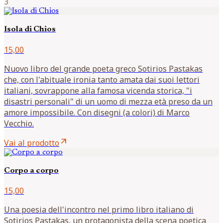
3
Isola di Chios
15,00
Nuovo libro del grande poeta greco Sotirios Pastakas
che, con l'abituale ironia tanto amata dai suoi lettori
italiani, sovrappone alla famosa vicenda storica, "i
disastri personali" di un uomo di mezza età preso da un
amore impossibile. Con disegni (a colori) di Marco
Vecchio.
arrow_outward
Vai al prodotto
Corpo a corpo
15,00
Una poesia dell'incontro nel primo libro italiano di
Sotirios Pastakas, un protagonista della scena poetica