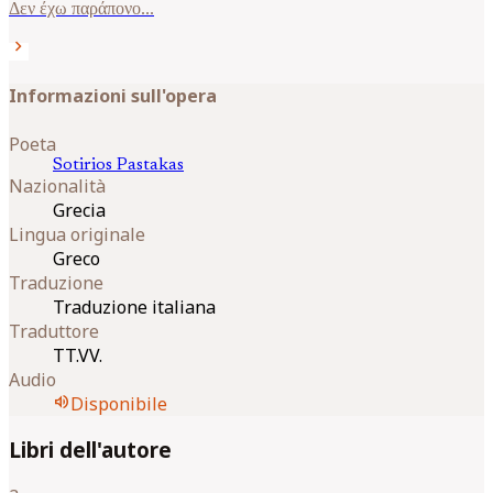
Δεν έχω παράπονο...
chevron_right
Informazioni sull'opera
Poeta
Sotirios
Pastakas
Nazionalità
Grecia
Lingua originale
Greco
Traduzione
Traduzione italiana
Traduttore
TT.VV.
Audio
volume_up
Disponibile
Libri dell'autore