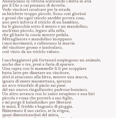
Annunciano la vittoria scaricando i mitra in aria
per il Dio a cui pensano di doverla.
Vedo vincitori cavalcare per la strada
su biciclette troppo piccole. Sono così gloriosi
e grossi che ogni veicolo sarebbe povera cosa,
uno però inforca il triciclo di un bambino,
ha le ginocchia sotto il mento e un mandolino,
anch’esso piccolo, legato alla sella,
che gli batte la coscia mentre pedala.
Mitragliatore e mandolino inceppano
i suoi movimenti, e rallentano la marcia
del vincitore grosso e instivalato,
così vinto da un triciclo rubato.
I saccheggiatori più fortunati sospingono un animale,
anche due o tre, presi a furia di sparare.
Una capra con le mammelle lì lì per scoppiare
butta latte per dissetare un vincitore,
altri si attaccano alla birra, mentre una mucca,
ignara di essere maomettana, spruzza
un arco trionfale di piscio sui passi
del suo nuovo ringalluzzito padrone bosniaco.
Un altro arranca con lo zaino strapieno e una bici
piccola e rossa che porterà a suo figlio,
e mi porge il kalashnikov per liberarsi
le mani. È freddo e bagnato di pioggia.
Risistemato il suo carico, se la svigna,
quasi dimenticandosi del mitra,