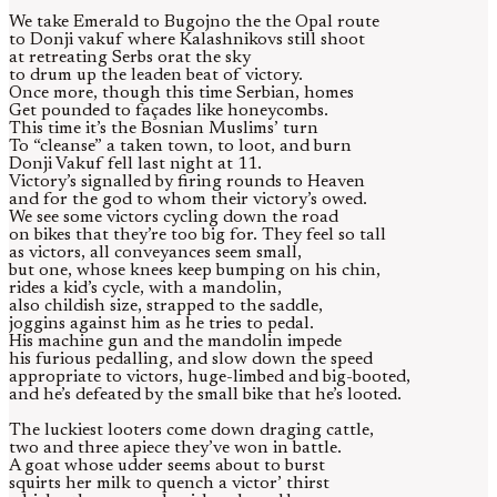
We take Emerald to Bugojno the the Opal route
to Donji vakuf where Kalashnikovs still shoot
at retreating Serbs orat the sky
to drum up the leaden beat of victory.
Once more, though this time Serbian, homes
Get pounded to façades like honeycombs.
This time it’s the Bosnian Muslims’ turn
To “cleanse” a taken town, to loot, and burn
Donji Vakuf fell last night at 11.
Victory’s signalled by firing rounds to Heaven
and for the god to whom their victory’s owed.
We see some victors cycling down the road
on bikes that they’re too big for. They feel so tall
as victors, all conveyances seem small,
but one, whose knees keep bumping on his chin,
rides a kid’s cycle, with a mandolin,
also childish size, strapped to the saddle,
joggins against him as he tries to pedal.
His machine gun and the mandolin impede
his furious pedalling, and slow down the speed
appropriate to victors, huge-limbed and big-booted,
and he’s defeated by the small bike that he’s looted.
The luckiest looters come down draging cattle,
two and three apiece they’ve won in battle.
A goat whose udder seems about to burst
squirts her milk to quench a victor’ thirst