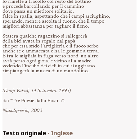
lo rimette a tracollo col resto del bottino
e procede barcollando per il cammino
dove passa un mietitore solitario,
falce in spalla, aspettando che i campi asciughino,
sperando, mentre ascolta il tuono, che il tempo
migliori abbastanza per tagliare il fieno.
Stasera qualche ragazzino si rallegrerà
della bici avuta in regalo dal papà,
che per essa sfidò l’artiglieria e il fuoco serbo
anche se è ammaccata e ha le gomme a terra.
E fra le migliaia in fuga verso nord, un altro
avrà perso ogni gioia, e vicino alla madre
vedendo l’incubo dei cicli in cui si aggirano
rimpiangerà la musica di un mandolino.
(Donji Vakuf, 14 Settembre 1995)
da: “Tre Poesie dalla Bosnia”.
Napolipoesia, 2002
Testo originale
·
Inglese