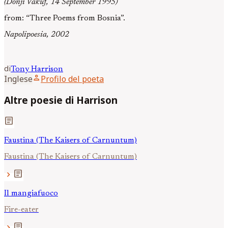
(Donji Vakuf, 14 September 1995)
from: “Three Poems from Bosnia”.
Napolipoesia, 2002
di
Tony
Harrison
person
Inglese
Profilo del poeta
Altre poesie di Harrison
article
Faustina (The Kaisers of Carnuntum)
Faustina (The Kaisers of Carnuntum)
article
chevron_right
Il mangiafuoco
Fire-eater
article
chevron_right