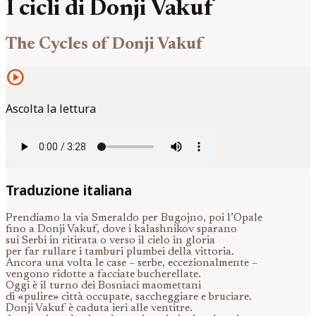
I cicli di Donji Vakuf
The Cycles of Donji Vakuf
play_circle
Ascolta la lettura
Traduzione italiana
Prendiamo la via Smeraldo per Bugojno, poi l’Opale
fino a Donji Vakuf, dove i kalashnikov sparano
sui Serbi in ritirata o verso il cielo in gloria
per far rullare i tamburi plumbei della vittoria.
Ancora una volta le case – serbe, eccezionalmente –
vengono ridotte a facciate bucherellate.
Oggi è il turno dei Bosniaci maomettani
di «pulire» città occupate, saccheggiare e bruciare.
Donji Vakuf è caduta ieri alle ventitre.