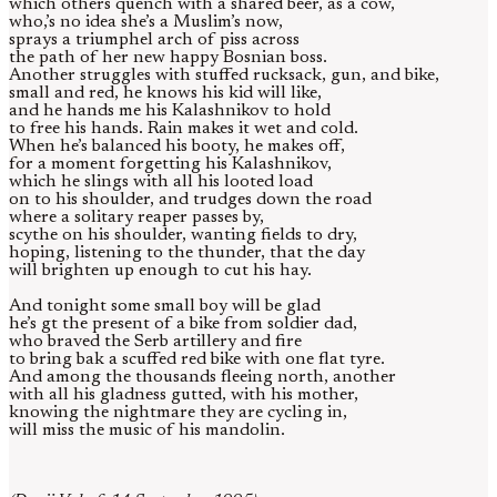
which others quench with a shared beer, as a cow,
who,’s no idea she’s a Muslim’s now,
sprays a triumphel arch of piss across
the path of her new happy Bosnian boss.
Another struggles with stuffed rucksack, gun, and bike,
small and red, he knows his kid will like,
and he hands me his Kalashnikov to hold
to free his hands. Rain makes it wet and cold.
When he’s balanced his booty, he makes off,
for a moment forgetting his Kalashnikov,
which he slings with all his looted load
on to his shoulder, and trudges down the road
where a solitary reaper passes by,
scythe on his shoulder, wanting fields to dry,
hoping, listening to the thunder, that the day
will brighten up enough to cut his hay.
And tonight some small boy will be glad
he’s gt the present of a bike from soldier dad,
who braved the Serb artillery and fire
to bring bak a scuffed red bike with one flat tyre.
And among the thousands fleeing north, another
with all his gladness gutted, with his mother,
knowing the nightmare they are cycling in,
will miss the music of his mandolin.