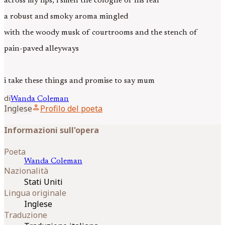
across my lips, i smell the cologne of his fear
a robust and smoky aroma mingled
with the woody musk of courtrooms and the stench of
pain-paved alleyways
i take these things and promise to say mum
di
Wanda
Coleman
person
Inglese
Profilo del poeta
Informazioni sull'opera
Poeta
Wanda
Coleman
Nazionalità
Stati Uniti
Lingua originale
Inglese
Traduzione