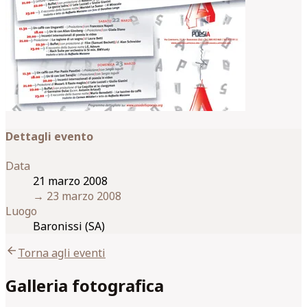
Dettagli evento
Data
21 marzo 2008
→
23 marzo 2008
Luogo
Baronissi (SA)
arrow_back
Torna agli eventi
Galleria fotografica