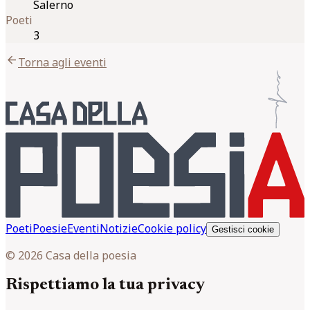
Salerno
Poeti
3
arrow_back
Torna agli eventi
Poeti
Poesie
Eventi
Notizie
Cookie policy
Gestisci cookie
© 2026 Casa della poesia
Rispettiamo la tua privacy