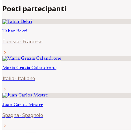
Poeti partecipanti
Tahar
Bekri
Tunisia
·
Francese
chevron_right
Maria Grazia
Calandrone
Italia
·
Italiano
chevron_right
Juan Carlos
Mestre
Spagna
·
Spagnolo
chevron_right