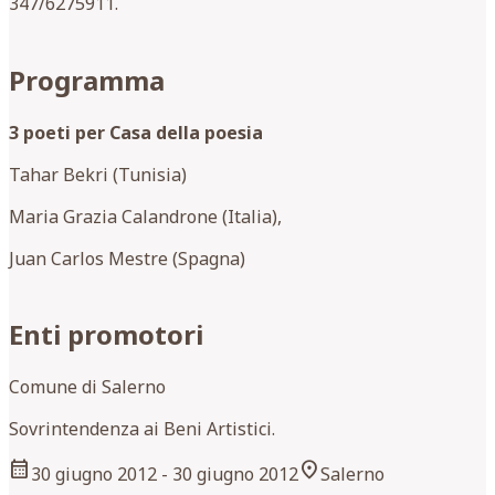
347/6275911.
Programma
3 poeti per Casa della poesia
Tahar Bekri (Tunisia)
Maria Grazia Calandrone (Italia),
Juan Carlos Mestre (Spagna)
Enti promotori
Comune di Salerno
Sovrintendenza ai Beni Artistici.
calendar_month
location_on
30 giugno 2012
- 30 giugno 2012
Salerno