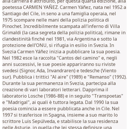
alla carriera è attribuito, per questa quarta edizione, alla
poetessa CARMEN YAÑEZ. Carmen Yáñez, nata nel 1952 a
Santiago del Cile, in seno a una famiglia operaia, nel
1975 scompare nelle mani della polizia politica di
Pinochet. Incredibilmente scampata all’inferno di Villa
Grimaldi (la casa segreta della polizia politica), rimane in
clandestinità finché nel 1981, via Argentina e sotto la
protezione dell’ONU, si rifugia in esilio in Svezia. In
Svezia Carmen Yáñez inizia a pubblicare la sua poesia.
Nel 1982 esce la raccolta "Cantos del camino" e, negli
anni successivi, le sue poesie appariranno su riviste
svedesi (Signor, Ada, Invandraren) e tedesche (Viento
sur). Pubblica i trittici "Al aire" (1989) e "Remanso" (1992).
Durante la sua permanenza in Svezia, partecipa alla
creazione di vari laboratori letterari. Dapprima il
laboratorio Losche (1986-88) e in seguito "Transpoetas"
e "Madrigal", ai quali è tuttora legata. Dal 1990 la sua
poesia comincia a essere pubblicata anche in Cile. Nel
1997 si trasferisce in Spagna, insieme a suo marito lo
scrittore Luis Sepúlveda, e stabilisce la sua residenza
nelle Asturie, in quella che lei stessa definisce una