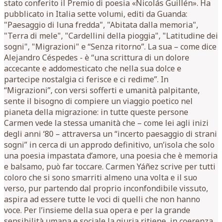
stato conferito il Premio di poesia «Nicolás Guillén». Ha
pubblicato in Italia sette volumi, editi da Guanda:
"Paesaggio di luna fredda", "Abitata dalla memoria",
"Terra di mele", "Cardellini della pioggia", "Latitudine dei
sogni", "Migrazioni" e “Senza ritorno”. La sua – come dice
Alejandro Céspedes - è “una scrittura di un dolore
accecante e addomesticato che nella sua dolce e
partecipe nostalgia ci ferisce e ci redime”. In
“Migrazioni”, con versi sofferti e umanità palpitante,
sente il bisogno di compiere un viaggio poetico nel
pianeta della migrazione: in tutte queste persone
Carmen vede la stessa umanità che – come lei agli inizi
degli anni ‘80 – attraversa un “incerto paesaggio di strani
sogni” in cerca di un approdo definitivo, un’isola che solo
una poesia impastata d’amore, una poesia che è memoria
e balsamo, può far toccare. Carmen Yáñez scrive per tutti
coloro che si sono smarriti almeno una volta e il suo
verso, pur partendo dal proprio inconfondibile vissuto,
aspira ad essere tutte le voci di quelli che non hanno
voce. Per l’insieme della sua opera e per la grande
sensibilità umana e sociale la giuria ritiene, in coerenza