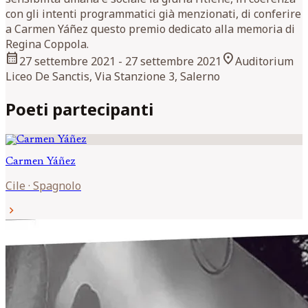
con gli intenti programmatici già menzionati, di conferire
a Carmen Yáñez questo premio dedicato alla memoria di
Regina Coppola.
calendar_month
location_on
27 settembre 2021
- 27 settembre 2021
Auditorium
Liceo De Sanctis, Via Stanzione 3, Salerno
Poeti partecipanti
Carmen
Yáñez
Cile
·
Spagnolo
chevron_right