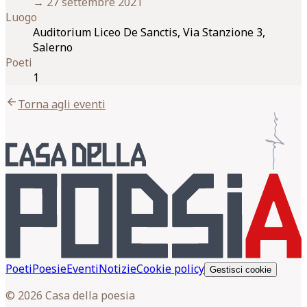
→
27 settembre 2021
Luogo
Auditorium Liceo De Sanctis, Via Stanzione 3,
Salerno
Poeti
1
arrow_back
Torna agli eventi
Poeti
Poesie
Eventi
Notizie
Cookie policy
Gestisci cookie
© 2026 Casa della poesia