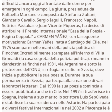
difficoltà ancora oggi affrontate dalle donne per
emergere in ogni campo. La giuria, presieduta da
Raffaella Marzano e composta da Stefania Zuliani,
Giancarlo Cavallo, Sergio Iagulli, Francesco Napoli,
Sotirios Pastakas e Juan Vicente Piqueras, ha deciso di
attribuire il Premio internazionale “Casa della Poesia -
Regina Coppola” a CARMEN YÁÑEZ, con la seguente
motivazione: Carmen Yáñez, nata a Santiago del Cile, nel
1975 scompare nelle mani della polizia politica di
Pinochet. Incredibilmente scampata all’inferno di Villa
Grimaldi (la casa segreta della polizia politica), rimane in
clandestinità finché nel 1981, via Argentina e sotto la
protezione dell’ONU, si rifugia in esilio in Svezia, dove
inizia a pubblicare la sua poesia. Durante la sua
permanenza in Svezia, partecipa alla creazione di vari
laboratori letterari. Dal 1990 la sua poesia comincia a
essere pubblicata anche in Cile. Nel 1997 si trasferisce in
Spagna, insieme a suo marito lo scrittore Luis Sepúlveda,
e stabilisce la sua residenza nelle Asturie. Ha partecipato
a diversi festival internazionali e nel 2002 a Piacenza le è